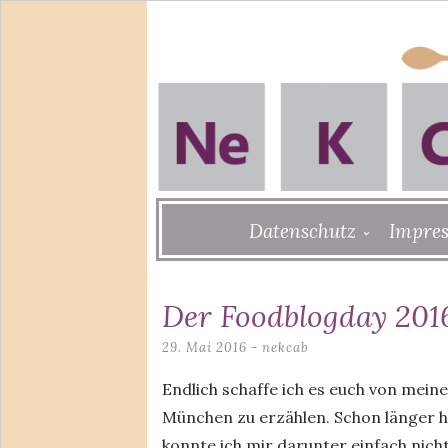
Skip
Datenschutz
Impre
to
content
Der Foodblogday 201
29. Mai 2016
-
nekcab
Endlich schaffe ich es euch von mein
München zu erzählen. Schon länger ha
konnte ich mir darunter einfach nich