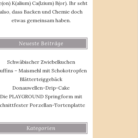
(on) K(alium) Ca(lzium) B(or). Ihr seht
also, dass Backen und Chemie doch
etwas gemeinsam haben.
Neueste Beiträge
Schwäbischer Zwiebelkuchen
uffins – Maismehl mit Schokotropfen
Blätterteiggebäck
Donauwellen-Drip-Cake
Die PLAYGROUND Springform mit
chnittfester Porzellan-Tortenplatte
Kategorien