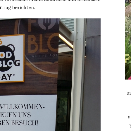
itrag berichten.
a
S