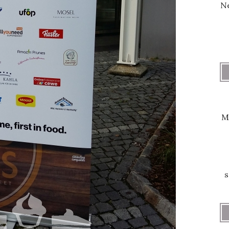
Ne
M
s