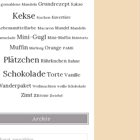
Grundrezept
Kakao
gemahlene Mandeln
Kekse
Kuvertüre
Kuchen
ebensmittelfarbe
Mandel
Macaron
Mandeln
Mini-Gugl
Mini-Muffin
rmelade
Motivtorte
Muffin
Orange
PAMK
Mürbteig
Plätzchen
Rührkuchen
Sahne
Schokolade
Torte
Vanille
Wanderpaket
Weihnachten
weiße Schokolade
Zimt
Zitrone
Zwiebel
Archiv
Archiv