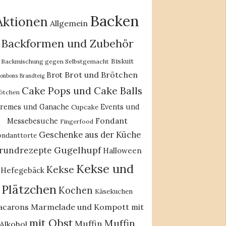
Backen
Aktionen
Allgemein
Backformen und Zubehör
Biskuit
Backmischung gegen Selbstgemacht
Brot und Brötchen
Brot
onbons
Brandteig
Cake Pops und Cake Balls
ötchen
remes und Ganache
Events und
Cupcake
Fondant
Messebesuche
Fingerfood
Geschenke aus der Küche
ondanttorte
Gugelhupf
rundrezepte
Halloween
Kekse und
Kekse
Hefegebäck
Plätzchen
Kochen
Käsekuchen
acarons
Marmelade und Kompott
mit
mit Obst
Muffin
Muffin
Alkohol