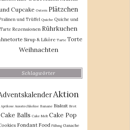
Plätzchen
und Cupcake
Ostern
Pralinen und Trüffel
Quiche und
Quiche
Rührkuchen
Rezensionen
Tarte
Torte
ahnetorte
Sirup & Liköre
Tarte
Weihnachten
Schlagwörter
Aktion
Adventskalender
Biskuit
Ausstechkekse
Banane
Brot
Aprikose
Cake Balls
Cake Pop
Cake Melt
Fondant
Food
Cookies
Ganache
Füllung