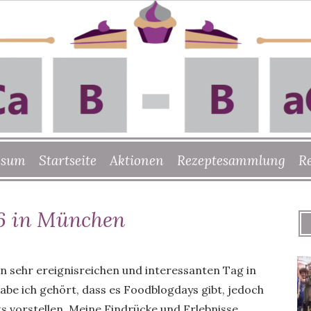
ssum
Startseite
Aktionen
Rezeptesammlung
R
6 in München
en sehr ereignisreichen und interessanten Tag in
be ich gehört, dass es Foodblogdays gibt, jedoch
ts vorstellen. Meine Eindrücke und Erlebnisse