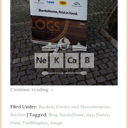
Continue reading
→
Filed Under:
Backen
,
Events und Messebesuche
,
Kochen
| Tagged:
Blog
,
BurdaHome
,
day
,
fissler
,
Food
,
Foodblogday
,
maggi