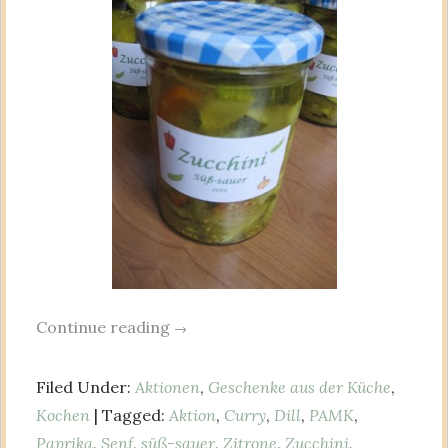
Continue reading
→
Filed Under:
Aktionen
,
Geschenke aus der Küche
,
Kochen
| Tagged:
Aktion
,
Curry
,
Dill
,
PAMK
,
Paprika
,
Senf
,
süß-sauer
,
Zitrone
,
Zucchini
,