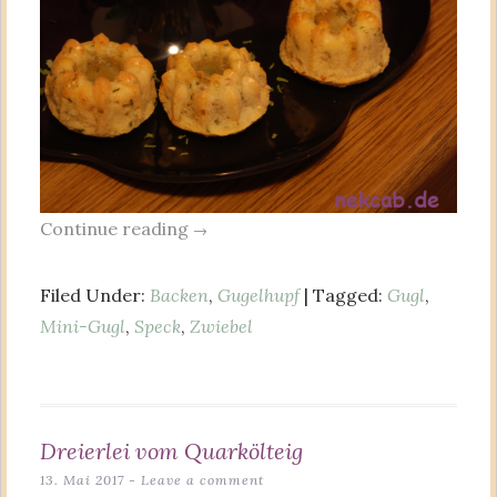
Continue reading
→
Filed Under:
Backen
,
Gugelhupf
| Tagged:
Gugl
,
Mini-Gugl
,
Speck
,
Zwiebel
Dreierlei vom Quarkölteig
13. Mai 2017
Leave a comment