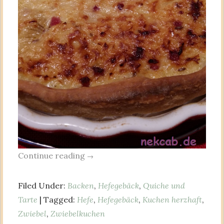
Continue reading
→
Filed Under:
Backen
,
Hefegebäck
,
Quiche und
Tarte
| Tagged:
Hefe
,
Hefegebäck
,
Kuchen herzhaft
,
Zwiebel
,
Zwiebelkuchen