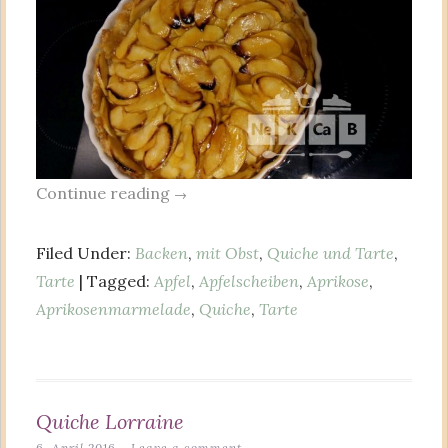
Continue reading
→
Filed Under:
Backen
,
mit Obst
,
Quiche und Tarte
,
Tarte
| Tagged:
Apfel
,
Apfelscheiben
,
Aprikose
,
Aprikosenmarmelade
,
Quiche
,
Tarte
Quiche Lorraine
6. April 2016
Leave a comment