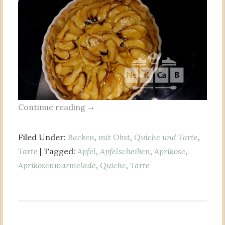
Continue reading
→
Filed Under:
Backen
,
mit Obst
,
Quiche und Tarte
,
Tarte
| Tagged:
Apfel
,
Apfelscheiben
,
Aprikose
,
Aprikosenmarmelade
,
Quiche
,
Tarte