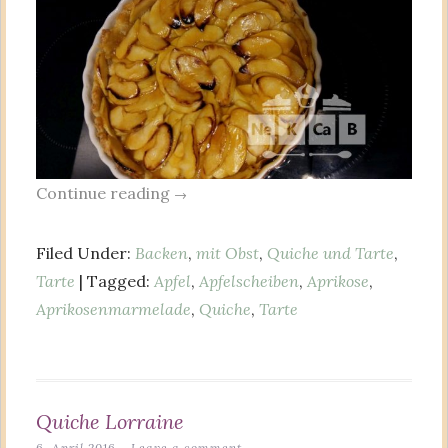
Continue reading
→
Filed Under:
Backen
,
mit Obst
,
Quiche und Tarte
,
Tarte
| Tagged:
Apfel
,
Apfelscheiben
,
Aprikose
,
Aprikosenmarmelade
,
Quiche
,
Tarte
Quiche Lorraine
6. April 2016
Leave a comment