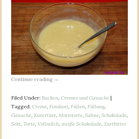
Continue reading
→
Filed Under:
Backen
,
Cremes und Ganache
|
Tagged:
Creme
,
Fondant
,
Füllen
,
Füllung
,
Ganache
,
Kuvertüre
,
Motivtorte
,
Sahne
,
Schokolade
,
Sekt
,
Torte
,
Vollmilch
,
weiße Schokolade
,
Zartbitter