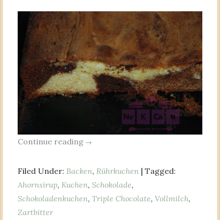
Continue reading
→
Filed Under:
Backen
,
Rührkuchen
| Tagged:
Ahornsirup
,
Kuchen
,
Schokolade
,
Schokoladenkuchen
,
Triple Chocolate
,
Vollmilch
,
Zartbitter