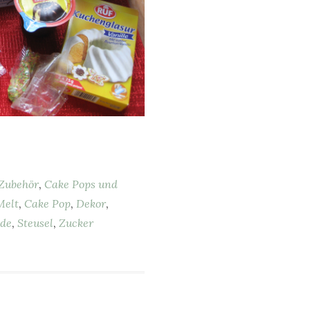
Zubehör
,
Cake Pops und
Melt
,
Cake Pop
,
Dekor
,
ade
,
Steusel
,
Zucker