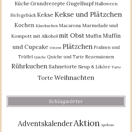
Gugelhupf
Küche
Grundrezepte
Halloween
Kekse und Plätzchen
Kekse
Hefegebäck
Kochen
Macarons
Marmelade und
Käsekuchen
mit Obst
Muffin
Muffin
Kompott
mit Alkohol
Plätzchen
und Cupcake
Pralinen und
Ostern
Rezensionen
Trüffel
Quiche und Tarte
Quiche
Rührkuchen
Sahnetorte
Sirup & Liköre
Tarte
Weihnachten
Torte
Schlagwörter
Aktion
Adventskalender
Aprikose