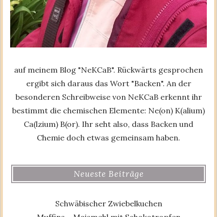
auf meinem Blog "NeKCaB". Rückwärts gesprochen
ergibt sich daraus das Wort "Backen". An der
besonderen Schreibweise von NeKCaB erkennt ihr
bestimmt die chemischen Elemente: Ne(on) K(alium)
Ca(lzium) B(or). Ihr seht also, dass Backen und
Chemie doch etwas gemeinsam haben.
Neueste Beiträge
Schwäbischer Zwiebelkuchen
Muffins – Maismehl mit Schokotropfen