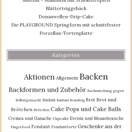
Blätterteiggebäck
Donauwellen-Drip-Cake
Die PLAYGROUND Springform mit schnittfester
Porzellan-Tortenplatte
Kategorien
Backen
Aktionen
Allgemein
Backformen und Zubehör
Backmischung gegen
Brot und
Brot
Biskuit
Selbstgemacht
Bonbons
Brandteig
Cake Pops und Cake Balls
Brötchen
Brötchen
Cremes und Ganache
Events und Messebesuche
Cupcake
Geschenke aus der
Fondant
Fondanttorte
Fingerfood