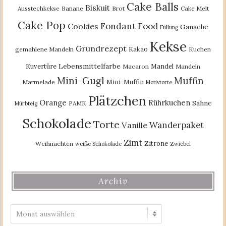
Cake Balls
Biskuit
Ausstechkekse
Banane
Brot
Cake Melt
Cake Pop
Fondant
Food
Cookies
Ganache
Füllung
Kekse
Grundrezept
Kakao
gemahlene Mandeln
Kuchen
Lebensmittelfarbe
Kuvertüre
Mandel
Macaron
Mandeln
Mini-Gugl
Muffin
Mini-Muffin
Marmelade
Motivtorte
Plätzchen
Orange
Rührkuchen
Sahne
PAMK
Mürbteig
Schokolade
Torte
Wanderpaket
Vanille
Zimt
Zitrone
Weihnachten
weiße Schokolade
Zwiebel
Archiv
Archiv