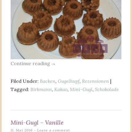
Continue reading
→
Filed Under:
Backen
,
Gugelhupf
,
Rezensionen
|
Tagged:
Birkmann
,
Kakao
,
Mini-Gugl
,
Schokolade
Mini-Gugl – Vanille
11. Mai 2016
Leave a comment