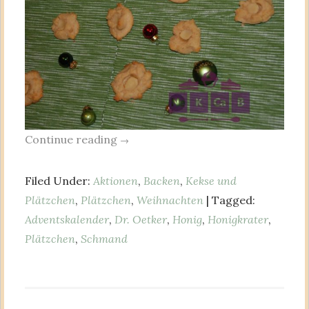
Continue reading
→
Filed Under:
Aktionen
,
Backen
,
Kekse und
Plätzchen
,
Plätzchen
,
Weihnachten
| Tagged:
Adventskalender
,
Dr. Oetker
,
Honig
,
Honigkrater
,
Plätzchen
,
Schmand