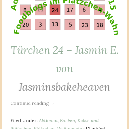
Türchen 24 – Jasmin E.
von
Jasminsbakeheaven
Continue reading
→
Filed Under:
Aktionen
,
Backen
,
Kekse und
Plätzchen
,
Plätzchen
,
Weihnachten
| Tagged: