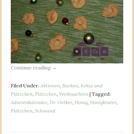
Continue reading
→
Filed Under:
Aktionen
,
Backen
,
Kekse und
Plätzchen
,
Plätzchen
,
Weihnachten
| Tagged:
Adventskalender
,
Dr. Oetker
,
Honig
,
Honigkrater
,
Plätzchen
,
Schmand