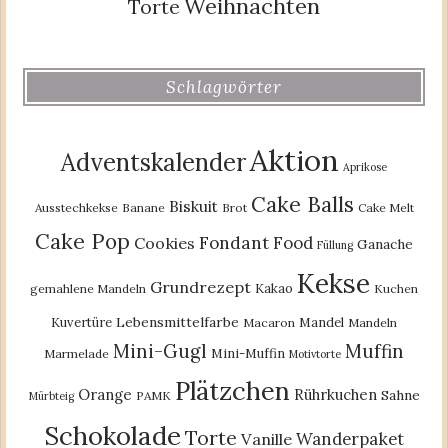
Weihnachten
Torte
Schlagwörter
Aktion
Adventskalender
Aprikose
Cake Balls
Biskuit
Ausstechkekse
Banane
Brot
Cake Melt
Cake Pop
Fondant
Food
Cookies
Ganache
Füllung
Kekse
Grundrezept
Kakao
gemahlene Mandeln
Kuchen
Lebensmittelfarbe
Kuvertüre
Mandel
Macaron
Mandeln
Mini-Gugl
Muffin
Mini-Muffin
Marmelade
Motivtorte
Plätzchen
Orange
Rührkuchen
Sahne
PAMK
Mürbteig
Schokolade
Torte
Wanderpaket
Vanille