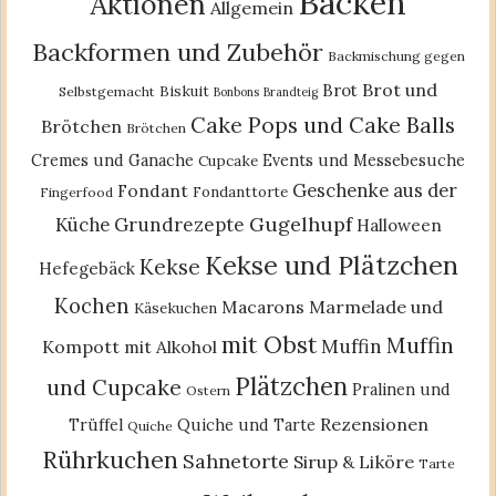
Backen
Aktionen
Allgemein
Backformen und Zubehör
Backmischung gegen
Brot und
Brot
Biskuit
Selbstgemacht
Bonbons
Brandteig
Cake Pops und Cake Balls
Brötchen
Brötchen
Cremes und Ganache
Events und Messebesuche
Cupcake
Geschenke aus der
Fondant
Fondanttorte
Fingerfood
Gugelhupf
Küche
Grundrezepte
Halloween
Kekse und Plätzchen
Kekse
Hefegebäck
Kochen
Macarons
Marmelade und
Käsekuchen
mit Obst
Muffin
Muffin
Kompott
mit Alkohol
Plätzchen
und Cupcake
Pralinen und
Ostern
Rezensionen
Trüffel
Quiche und Tarte
Quiche
Rührkuchen
Sahnetorte
Sirup & Liköre
Tarte