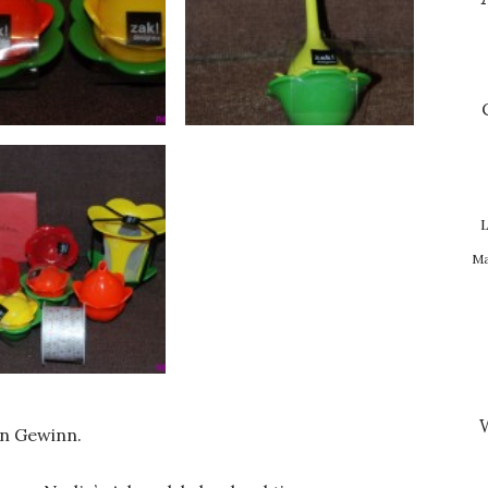
L
Ma
en Gewinn.