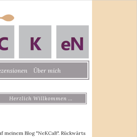
ezensionen
Über mich
Herzlich Willkommen …
uf meinem Blog "NeKCaB". Rückwärts