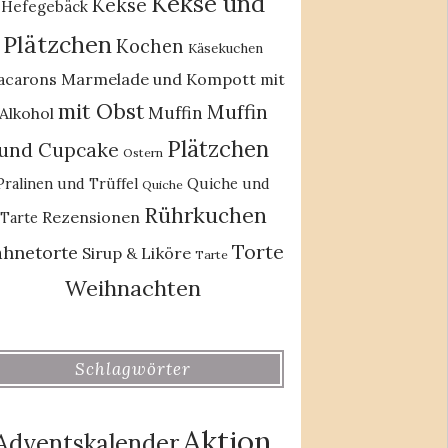
Kekse und
Kekse
Hefegebäck
Plätzchen
Kochen
Käsekuchen
acarons
Marmelade und Kompott
mit
mit Obst
Muffin
Muffin
Alkohol
Plätzchen
und Cupcake
Ostern
Pralinen und Trüffel
Quiche und
Quiche
Rührkuchen
Rezensionen
Tarte
Torte
ahnetorte
Sirup & Liköre
Tarte
Weihnachten
Schlagwörter
Aktion
Adventskalender