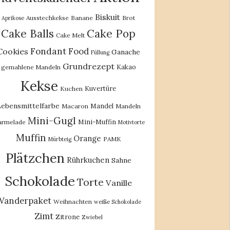
Biskuit
Ausstechkekse
Banane
Brot
Aprikose
Cake Balls
Cake Pop
Cake Melt
Fondant
Food
Cookies
Ganache
Füllung
Grundrezept
Kakao
gemahlene Mandeln
Kekse
Kuvertüre
Kuchen
ebensmittelfarbe
Mandel
Macaron
Mandeln
Mini-Gugl
Mini-Muffin
rmelade
Motivtorte
Muffin
Orange
PAMK
Mürbteig
Plätzchen
Rührkuchen
Sahne
Schokolade
Torte
Vanille
Wanderpaket
Weihnachten
weiße Schokolade
Zimt
Zitrone
Zwiebel