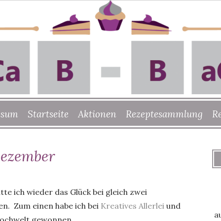
ssum
Startseite
Aktionen
Rezeptesammlung
R
Dezember
tte ich wieder das Glück bei gleich zwei
en. Zum einen habe ich bei
Kreatives Allerlei
und
a
Kochwelt gewonnen.