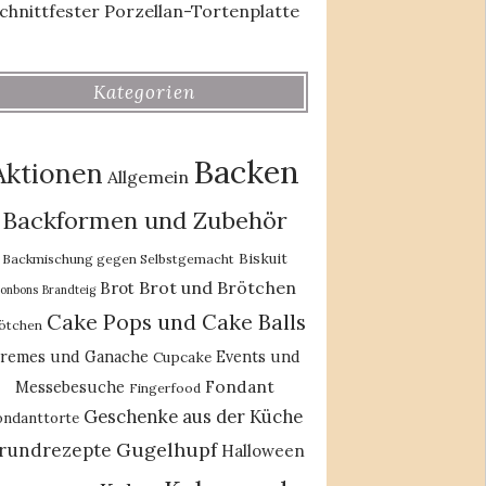
chnittfester Porzellan-Tortenplatte
Kategorien
Backen
Aktionen
Allgemein
Backformen und Zubehör
Biskuit
Backmischung gegen Selbstgemacht
Brot und Brötchen
Brot
onbons
Brandteig
Cake Pops und Cake Balls
ötchen
remes und Ganache
Events und
Cupcake
Fondant
Messebesuche
Fingerfood
Geschenke aus der Küche
ondanttorte
Gugelhupf
rundrezepte
Halloween