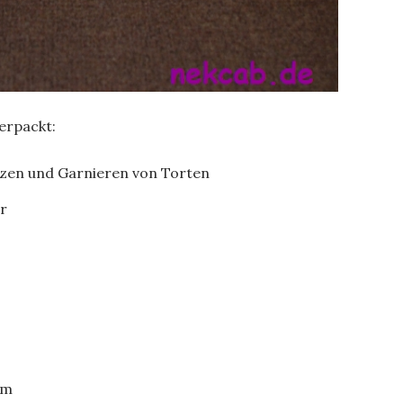
erpackt:
tzen und Garnieren von Torten
r
rm