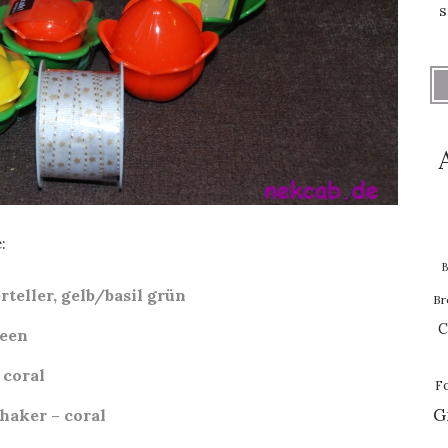
s
:
B
teller, gelb/basil grün
Br
C
reen
 coral
F
G
haker – coral