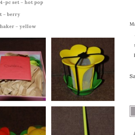
4-pc set – hot pop
 – berry
M
shaker – yellow
S