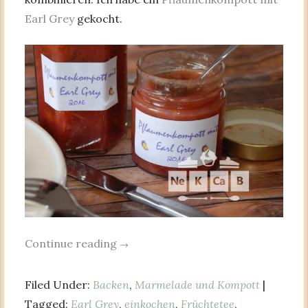
Earl Grey
gekocht.
Continue reading
→
Filed Under:
Backen
,
Marmelade und Kompott
|
Tagged:
Earl Grey
,
einkochen
,
Früchtetee
,