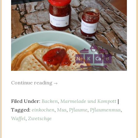
Continue reading
→
Filed Under:
Backen
,
Marmelade und Kompott
|
Tagged:
einkochen
,
Mus
,
Pflaume
,
Pflaumenmus
,
Waffel
,
Zwetschge