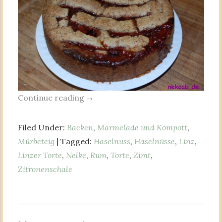
Continue reading
→
Filed Under:
Backen
,
Marmelade und Kompott
,
Mürbeteig
| Tagged:
Haselnuss
,
Haselnüsse
,
Linz
,
Linzer Torte
,
Nelke
,
Rum
,
Torte
,
Zimt
,
Zitronenschale