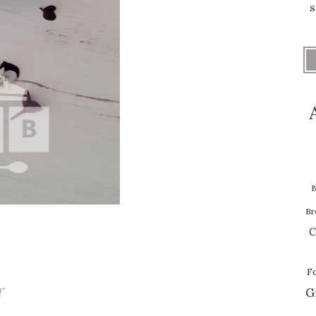
s
B
Br
C
F
r
G