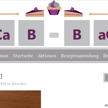
ssum
Startseite
Aktionen
Rezeptesammlung
Re
1
2016 in München
a