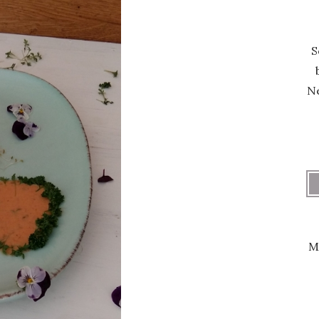
S
Ne
M