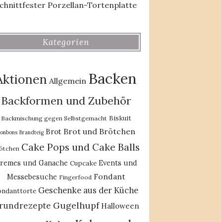
chnittfester Porzellan-Tortenplatte
Kategorien
Backen
Aktionen
Allgemein
Backformen und Zubehör
Biskuit
Backmischung gegen Selbstgemacht
Brot und Brötchen
Brot
onbons
Brandteig
Cake Pops und Cake Balls
ötchen
remes und Ganache
Events und
Cupcake
Fondant
Messebesuche
Fingerfood
Geschenke aus der Küche
ondanttorte
Gugelhupf
rundrezepte
Halloween