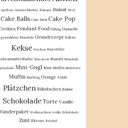
Biskuit
Ausstechkekse
Banane
Brot
Aprikose
Cake Balls
Cake Pop
Cake Melt
Fondant
Food
Cookies
Ganache
Füllung
Grundrezept
Kakao
gemahlene Mandeln
Kekse
Kuvertüre
Kuchen
ebensmittelfarbe
Mandel
Macaron
Mandeln
Mini-Gugl
Mini-Muffin
rmelade
Motivtorte
Muffin
Orange
PAMK
Mürbteig
Plätzchen
Rührkuchen
Sahne
Schokolade
Torte
Vanille
Wanderpaket
Weihnachten
weiße Schokolade
Zimt
Zitrone
Zwiebel