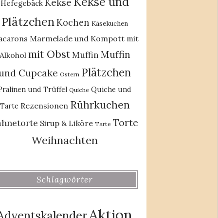
Kekse und
Kekse
Hefegebäck
Plätzchen
Kochen
Käsekuchen
acarons
Marmelade und Kompott
mit
mit Obst
Muffin
Muffin
Alkohol
Plätzchen
und Cupcake
Ostern
Pralinen und Trüffel
Quiche und
Quiche
Rührkuchen
Rezensionen
Tarte
Torte
ahnetorte
Sirup & Liköre
Tarte
Weihnachten
Schlagwörter
Aktion
Adventskalender