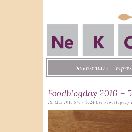
Skip
Datenschutz
Impre
to
content
Foodblogday 2016 – 5
29. Mai 2016
576 × 1024
Der Foodblogday 