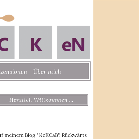
zensionen
Über mich
Herzlich Willkommen …
uf meinem Blog "NeKCaB". Rückwärts