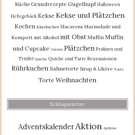
Gugelhupf
Küche
Grundrezepte
Halloween
Kekse und Plätzchen
Kekse
Hefegebäck
Kochen
Macarons
Marmelade und
Käsekuchen
mit Obst
Muffin
Muffin
Kompott
mit Alkohol
Plätzchen
und Cupcake
Pralinen und
Ostern
Rezensionen
Trüffel
Quiche und Tarte
Quiche
Rührkuchen
Sahnetorte
Sirup & Liköre
Tarte
Weihnachten
Torte
Schlagwörter
Aktion
Adventskalender
Aprikose