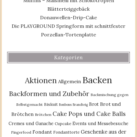
Muffins – Maismehl mit Schokotropfen
Blätterteiggebäck
Donauwellen-Drip-Cake
Die PLAYGROUND Springform mit schnittfester
Porzellan-Tortenplatte
Kategorien
Backen
Aktionen
Allgemein
Backformen und Zubehör
Backmischung gegen
Brot und
Brot
Biskuit
Selbstgemacht
Bonbons
Brandteig
Cake Pops und Cake Balls
Brötchen
Brötchen
Cremes und Ganache
Events und Messebesuche
Cupcake
Geschenke aus der
Fondant
Fondanttorte
Fingerfood