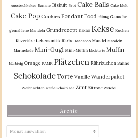
Cake Balls
Biskuit
Ausstechkekse
Banane
Brot
Cake Melt
Cake Pop
Fondant
Food
Cookies
Ganache
Füllung
Kekse
Grundrezept
Kakao
gemahlene Mandeln
Kuchen
Lebensmittelfarbe
Kuvertüre
Mandel
Macaron
Mandeln
Mini-Gugl
Muffin
Mini-Muffin
Marmelade
Motivtorte
Plätzchen
Orange
Rührkuchen
Sahne
PAMK
Mürbteig
Schokolade
Torte
Wanderpaket
Vanille
Zimt
Zitrone
Weihnachten
weiße Schokolade
Zwiebel
Archiv
Archiv