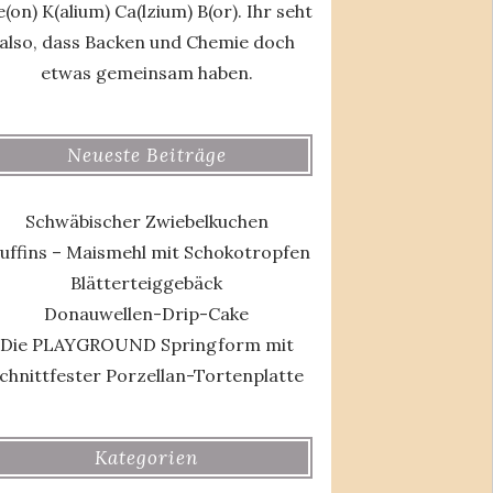
(on) K(alium) Ca(lzium) B(or). Ihr seht
also, dass Backen und Chemie doch
etwas gemeinsam haben.
Neueste Beiträge
Schwäbischer Zwiebelkuchen
uffins – Maismehl mit Schokotropfen
Blätterteiggebäck
Donauwellen-Drip-Cake
Die PLAYGROUND Springform mit
chnittfester Porzellan-Tortenplatte
Kategorien