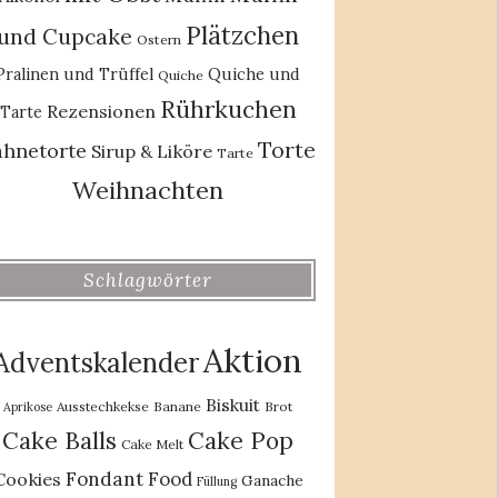
Plätzchen
und Cupcake
Ostern
Pralinen und Trüffel
Quiche und
Quiche
Rührkuchen
Rezensionen
Tarte
Torte
ahnetorte
Sirup & Liköre
Tarte
Weihnachten
Schlagwörter
Aktion
Adventskalender
Biskuit
Ausstechkekse
Banane
Brot
Aprikose
Cake Balls
Cake Pop
Cake Melt
Fondant
Food
Cookies
Ganache
Füllung