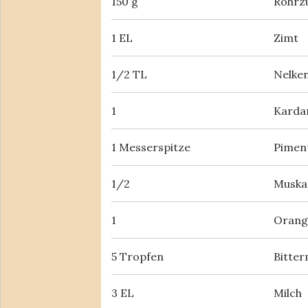
150 g
Rohrz
1 EL
Zimt
1/2 TL
Nelke
1
Karda
1 Messerspitze
Pimen
1/2
Muska
1
Orange
5 Tropfen
Bitte
3 EL
Milch