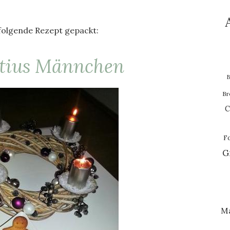
 folgende Rezept gepackt:
atius Männchen
B
Br
C
F
G
M