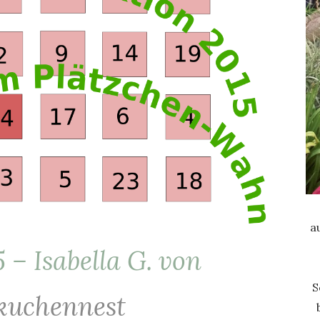
a
 – Isabella G. von
S
kuchennest