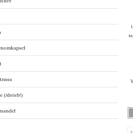
ucker
L
n
Ma
momkapsel
t
tnuss
 (Abrieb!)
rmandel