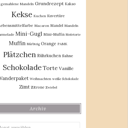
Grundrezept
Kakao
gemahlene Mandeln
Kekse
Kuvertüre
Kuchen
ebensmittelfarbe
Mandel
Macaron
Mandeln
Mini-Gugl
Mini-Muffin
rmelade
Motivtorte
Muffin
Orange
PAMK
Mürbteig
Plätzchen
Rührkuchen
Sahne
Schokolade
Torte
Vanille
Wanderpaket
Weihnachten
weiße Schokolade
Zimt
Zitrone
Zwiebel
Archiv
Archiv