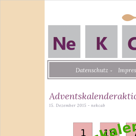
Skip
Datenschutz
Impre
to
content
Adventskalenderakti
15. Dezember 2015
-
nekcab