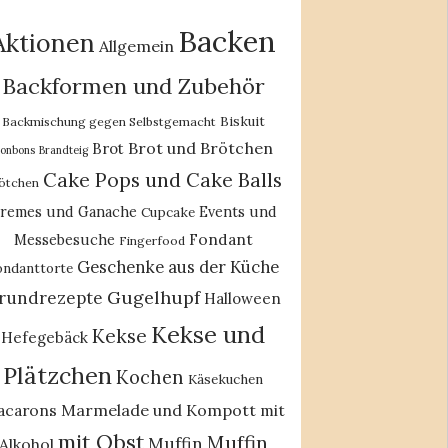
Backen
Aktionen
Allgemein
Backformen und Zubehör
Biskuit
Backmischung gegen Selbstgemacht
Brot und Brötchen
Brot
onbons
Brandteig
Cake Pops und Cake Balls
ötchen
remes und Ganache
Events und
Cupcake
Fondant
Messebesuche
Fingerfood
Geschenke aus der Küche
ondanttorte
Gugelhupf
rundrezepte
Halloween
Kekse und
Kekse
Hefegebäck
Plätzchen
Kochen
Käsekuchen
acarons
Marmelade und Kompott
mit
mit Obst
Muffin
Muffin
Alkohol