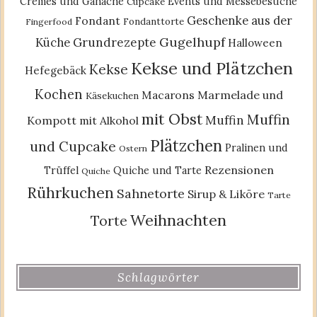
Cremes und Ganache
Events und Messebesuche
Cupcake
Geschenke aus der
Fondant
Fondanttorte
Fingerfood
Gugelhupf
Küche
Grundrezepte
Halloween
Kekse und Plätzchen
Kekse
Hefegebäck
Kochen
Macarons
Marmelade und
Käsekuchen
mit Obst
Muffin
Muffin
Kompott
mit Alkohol
Plätzchen
und Cupcake
Pralinen und
Ostern
Rezensionen
Trüffel
Quiche und Tarte
Quiche
Rührkuchen
Sahnetorte
Sirup & Liköre
Tarte
Weihnachten
Torte
Schlagwörter