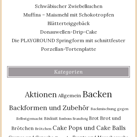
Schwäbischer Zwiebelkuchen
Muffins – Maismehl mit Schokotropfen
Blätterteiggebäck
Donauwellen-Drip-Cake
Die PLAYGROUND Springform mit schnittfester
Porzellan-Tortenplatte
Kategorien
Backen
Aktionen
Allgemein
Backformen und Zubehör
Backmischung gegen
Brot und
Brot
Biskuit
Selbstgemacht
Bonbons
Brandteig
Cake Pops und Cake Balls
Brötchen
Brötchen