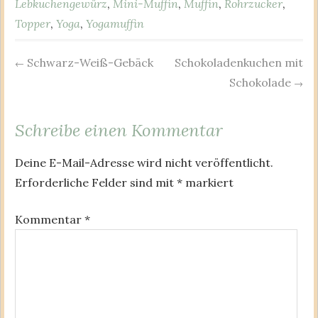
Lebkuchengewürz
,
Mini-Muffin
,
Muffin
,
Rohrzucker
,
Topper
,
Yoga
,
Yogamuffin
Schwarz-Weiß-Gebäck
Schokoladenkuchen mit
Post
←
Schokolade
→
navigation
Schreibe einen Kommentar
Deine E-Mail-Adresse wird nicht veröffentlicht.
Erforderliche Felder sind mit
*
markiert
Kommentar
*