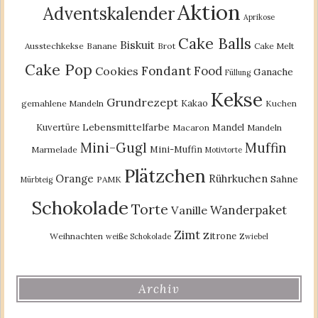
Aktion
Adventskalender
Aprikose
Cake Balls
Biskuit
Ausstechkekse
Banane
Brot
Cake Melt
Cake Pop
Fondant
Food
Cookies
Ganache
Füllung
Kekse
Grundrezept
Kakao
gemahlene Mandeln
Kuchen
Lebensmittelfarbe
Kuvertüre
Mandel
Macaron
Mandeln
Mini-Gugl
Muffin
Mini-Muffin
Marmelade
Motivtorte
Plätzchen
Orange
Rührkuchen
Sahne
PAMK
Mürbteig
Schokolade
Torte
Wanderpaket
Vanille
Zimt
Zitrone
Weihnachten
weiße Schokolade
Zwiebel
Archiv