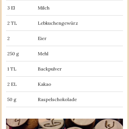
3 El
Milch
2 TL
Lebkuchengewürz
2
Eier
250 g
Mehl
1 TL
Backpulver
2 EL
Kakao
50 g
Raspelschokolade