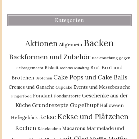
Kategorien
Backen
Aktionen
Allgemein
Backformen und Zubehör
Backmischung gegen
Brot und
Brot
Biskuit
Selbstgemacht
Bonbons
Brandteig
Cake Pops und Cake Balls
Brötchen
Brötchen
Cremes und Ganache
Events und Messebesuche
Cupcake
Geschenke aus der
Fondant
Fondanttorte
Fingerfood
Gugelhupf
Küche
Grundrezepte
Halloween
Kekse und Plätzchen
Kekse
Hefegebäck
Kochen
Macarons
Marmelade und
Käsekuchen
mit Obst
Muffin