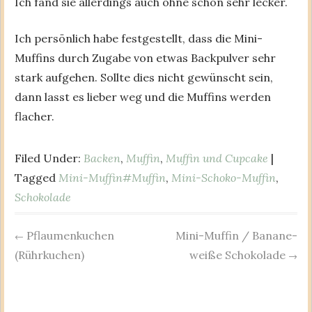
Ich fand sie allerdings auch ohne schon sehr lecker.
Ich persönlich habe festgestellt, dass die Mini-
Muffins durch Zugabe von etwas Backpulver sehr
stark aufgehen. Sollte dies nicht gewünscht sein,
dann lasst es lieber weg und die Muffins werden
flacher.
Filed Under:
Backen
,
Muffin
,
Muffin und Cupcake
|
Tagged
Mini-Muffin#Muffin
,
Mini-Schoko-Muffin
,
Schokolade
Pflaumenkuchen
Mini-Muffin / Banane-
Post
←
(Rührkuchen)
weiße Schokolade
→
navigation