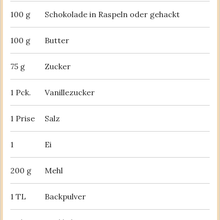
100 g
Schokolade in Raspeln oder gehackt
100 g
Butter
75 g
Zucker
1 Pck.
Vanillezucker
1 Prise
Salz
1
Ei
200 g
Mehl
1 TL
Backpulver