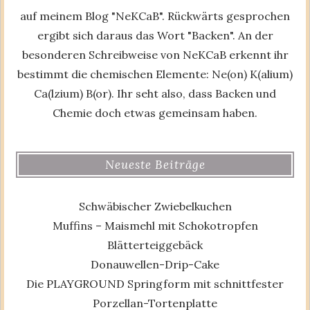
auf meinem Blog "NeKCaB". Rückwärts gesprochen
ergibt sich daraus das Wort "Backen". An der
besonderen Schreibweise von NeKCaB erkennt ihr
bestimmt die chemischen Elemente: Ne(on) K(alium)
Ca(lzium) B(or). Ihr seht also, dass Backen und
Chemie doch etwas gemeinsam haben.
Neueste Beiträge
Schwäbischer Zwiebelkuchen
Muffins – Maismehl mit Schokotropfen
Blätterteiggebäck
Donauwellen-Drip-Cake
Die PLAYGROUND Springform mit schnittfester
Porzellan-Tortenplatte