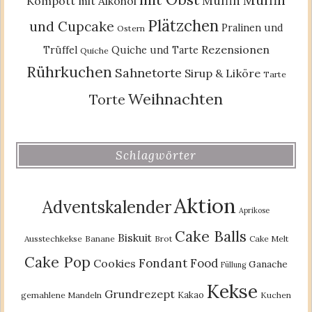
Muffin
Kompott
mit Alkohol
Plätzchen
und Cupcake
Pralinen und
Ostern
Rezensionen
Trüffel
Quiche und Tarte
Quiche
Rührkuchen
Sahnetorte
Sirup & Liköre
Tarte
Weihnachten
Torte
Schlagwörter
Aktion
Adventskalender
Aprikose
Cake Balls
Biskuit
Ausstechkekse
Banane
Brot
Cake Melt
Cake Pop
Fondant
Food
Cookies
Ganache
Füllung
Kekse
Grundrezept
Kakao
gemahlene Mandeln
Kuchen