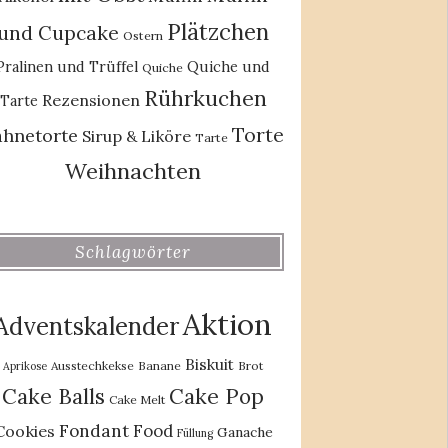
Plätzchen
und Cupcake
Ostern
Pralinen und Trüffel
Quiche und
Quiche
Rührkuchen
Rezensionen
Tarte
Torte
ahnetorte
Sirup & Liköre
Tarte
Weihnachten
Schlagwörter
Aktion
Adventskalender
Biskuit
Ausstechkekse
Banane
Brot
Aprikose
Cake Balls
Cake Pop
Cake Melt
Fondant
Food
Cookies
Ganache
Füllung