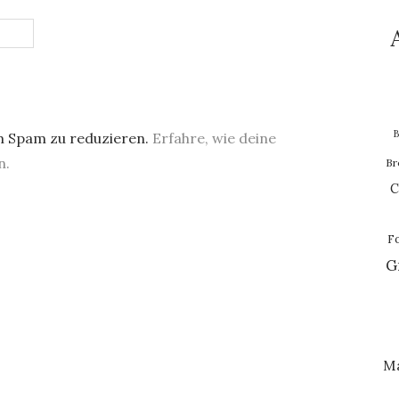
B
m Spam zu reduzieren.
Erfahre, wie deine
n.
Br
C
F
G
M