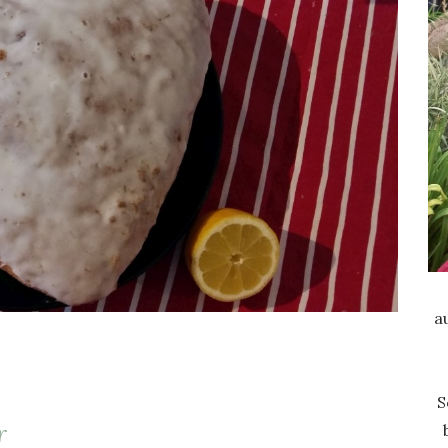
a
S
r