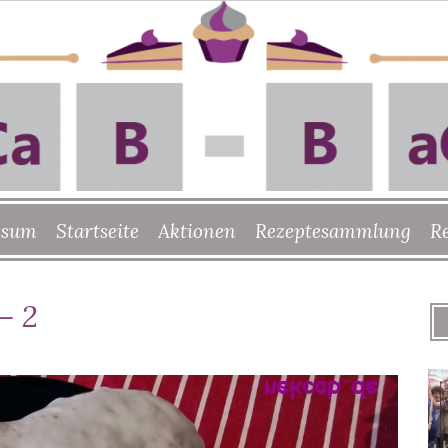
ssum
Startseite
Aktionen
Rezeptesammlung
R
– 2