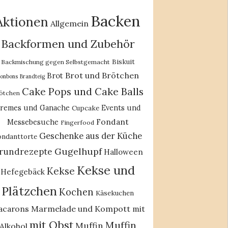
Backen
Aktionen
Allgemein
Backformen und Zubehör
Biskuit
Backmischung gegen Selbstgemacht
Brot und Brötchen
Brot
onbons
Brandteig
Cake Pops und Cake Balls
ötchen
remes und Ganache
Events und
Cupcake
Fondant
Messebesuche
Fingerfood
Geschenke aus der Küche
ondanttorte
Gugelhupf
rundrezepte
Halloween
Kekse und
Kekse
Hefegebäck
Plätzchen
Kochen
Käsekuchen
acarons
Marmelade und Kompott
mit
mit Obst
Muffin
Muffin
Alkohol