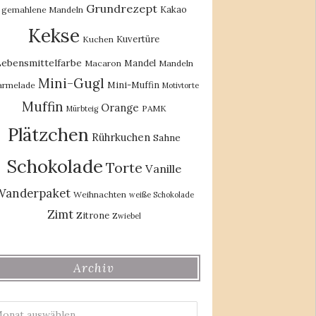
Grundrezept
Kakao
gemahlene Mandeln
Kekse
Kuvertüre
Kuchen
ebensmittelfarbe
Mandel
Macaron
Mandeln
Mini-Gugl
Mini-Muffin
rmelade
Motivtorte
Muffin
Orange
PAMK
Mürbteig
Plätzchen
Rührkuchen
Sahne
Schokolade
Torte
Vanille
Wanderpaket
Weihnachten
weiße Schokolade
Zimt
Zitrone
Zwiebel
Archiv
Archiv