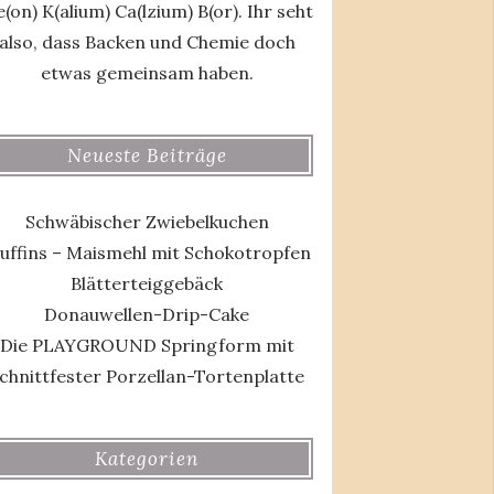
(on) K(alium) Ca(lzium) B(or). Ihr seht
also, dass Backen und Chemie doch
etwas gemeinsam haben.
Neueste Beiträge
Schwäbischer Zwiebelkuchen
uffins – Maismehl mit Schokotropfen
Blätterteiggebäck
Donauwellen-Drip-Cake
Die PLAYGROUND Springform mit
chnittfester Porzellan-Tortenplatte
Kategorien