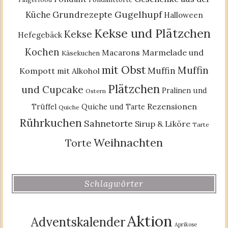
Gugelhupf
Küche
Grundrezepte
Halloween
Kekse und Plätzchen
Kekse
Hefegebäck
Kochen
Macarons
Marmelade und
Käsekuchen
mit Obst
Muffin
Muffin
Kompott
mit Alkohol
Plätzchen
und Cupcake
Pralinen und
Ostern
Rezensionen
Trüffel
Quiche und Tarte
Quiche
Rührkuchen
Sahnetorte
Sirup & Liköre
Tarte
Weihnachten
Torte
Schlagwörter
Aktion
Adventskalender
Aprikose