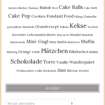
Cake Balls
Biskuit
Ausstechkekse
Banane
Brot
Cake Melt
Cake Pop
Fondant
Food
Cookies
Ganache
Füllung
Kekse
Grundrezept
Kakao
gemahlene Mandeln
Kuchen
Lebensmittelfarbe
Kuvertüre
Mandel
Macaron
Mandeln
Mini-Gugl
Muffin
Mini-Muffin
Marmelade
Motivtorte
Plätzchen
Orange
Rührkuchen
Sahne
PAMK
Mürbteig
Schokolade
Torte
Wanderpaket
Vanille
Zimt
Zitrone
Weihnachten
weiße Schokolade
Zwiebel
Archiv
Archiv