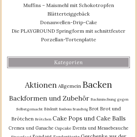
Muffins – Maismehl mit Schokotropfen
Blätterteiggebäck
Donauwellen-Drip-Cake
Die PLAYGROUND Springform mit schnittfester
Porzellan-Tortenplatte
Kategorien
Backen
Aktionen
Allgemein
Backformen und Zubehör
Backmischung gegen
Brot und
Brot
Biskuit
Selbstgemacht
Bonbons
Brandteig
Cake Pops und Cake Balls
Brötchen
Brötchen
Cremes und Ganache
Events und Messebesuche
Cupcake
Geschenke aus der
Fondant
Fondanttorte
Fingerfood