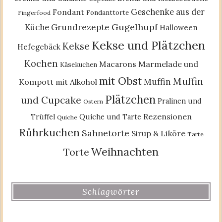
Geschenke aus der
Fondant
Fondanttorte
Fingerfood
Gugelhupf
Küche
Grundrezepte
Halloween
Kekse und Plätzchen
Kekse
Hefegebäck
Kochen
Macarons
Marmelade und
Käsekuchen
mit Obst
Muffin
Muffin
Kompott
mit Alkohol
Plätzchen
und Cupcake
Pralinen und
Ostern
Rezensionen
Trüffel
Quiche und Tarte
Quiche
Rührkuchen
Sahnetorte
Sirup & Liköre
Tarte
Weihnachten
Torte
Schlagwörter