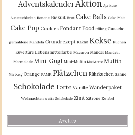
Aktion
Adventskalender
Aprikose
Cake Balls
Biskuit
Ausstechkekse
Banane
Brot
Cake Melt
Cake Pop
Fondant
Food
Cookies
Ganache
Füllung
Kekse
Grundrezept
Kakao
gemahlene Mandeln
Kuchen
Lebensmittelfarbe
Kuvertüre
Mandel
Macaron
Mandeln
Mini-Gugl
Muffin
Mini-Muffin
Marmelade
Motivtorte
Plätzchen
Orange
Rührkuchen
Sahne
PAMK
Mürbteig
Schokolade
Torte
Wanderpaket
Vanille
Zimt
Zitrone
Weihnachten
weiße Schokolade
Zwiebel
Archiv