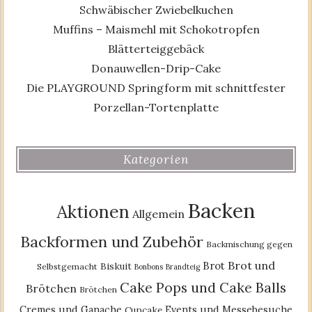
Schwäbischer Zwiebelkuchen
Muffins – Maismehl mit Schokotropfen
Blätterteiggebäck
Donauwellen-Drip-Cake
Die PLAYGROUND Springform mit schnittfester
Porzellan-Tortenplatte
Kategorien
Backen
Aktionen
Allgemein
Backformen und Zubehör
Backmischung gegen
Brot und
Brot
Biskuit
Selbstgemacht
Bonbons
Brandteig
Cake Pops und Cake Balls
Brötchen
Brötchen
Cremes und Ganache
Events und Messebesuche
Cupcake