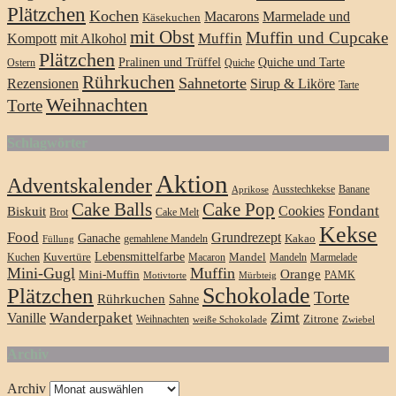
Plätzchen
Kochen
Macarons
Marmelade und
Käsekuchen
mit Obst
Muffin und Cupcake
Muffin
Kompott
mit Alkohol
Plätzchen
Pralinen und Trüffel
Quiche und Tarte
Ostern
Quiche
Rührkuchen
Sahnetorte
Rezensionen
Sirup & Liköre
Tarte
Weihnachten
Torte
Schlagwörter
Aktion
Adventskalender
Ausstechkekse
Banane
Aprikose
Cake Balls
Cake Pop
Fondant
Biskuit
Cookies
Brot
Cake Melt
Kekse
Food
Grundrezept
Ganache
gemahlene Mandeln
Kakao
Füllung
Lebensmittelfarbe
Kuchen
Kuvertüre
Macaron
Mandel
Mandeln
Marmelade
Mini-Gugl
Muffin
Orange
Mini-Muffin
PAMK
Motivtorte
Mürbteig
Plätzchen
Schokolade
Torte
Rührkuchen
Sahne
Wanderpaket
Zimt
Vanille
Weihnachten
Zitrone
weiße Schokolade
Zwiebel
Archiv
Archiv