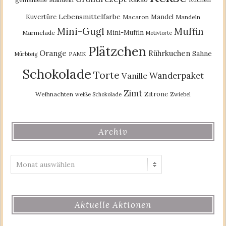
Lebensmittelfarbe
Kuvertüre
Mandel
Macaron
Mandeln
Mini-Gugl
Muffin
Mini-Muffin
Marmelade
Motivtorte
Plätzchen
Orange
Rührkuchen
Sahne
PAMK
Mürbteig
Schokolade
Torte
Wanderpaket
Vanille
Zimt
Zitrone
Weihnachten
weiße Schokolade
Zwiebel
Archiv
Archiv
Aktuelle Aktionen