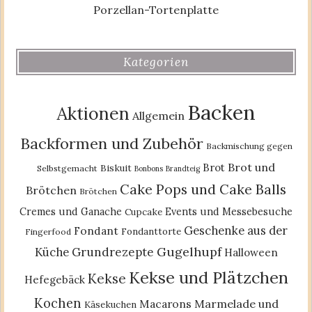
Porzellan-Tortenplatte
Kategorien
Backen
Aktionen
Allgemein
Backformen und Zubehör
Backmischung gegen
Brot und
Brot
Biskuit
Selbstgemacht
Bonbons
Brandteig
Cake Pops und Cake Balls
Brötchen
Brötchen
Cremes und Ganache
Events und Messebesuche
Cupcake
Geschenke aus der
Fondant
Fondanttorte
Fingerfood
Gugelhupf
Küche
Grundrezepte
Halloween
Kekse und Plätzchen
Kekse
Hefegebäck
Kochen
Macarons
Marmelade und
Käsekuchen