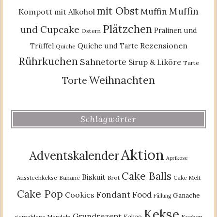
mit Obst
Muffin
Muffin
Kompott
mit Alkohol
Plätzchen
und Cupcake
Pralinen und
Ostern
Rezensionen
Trüffel
Quiche und Tarte
Quiche
Rührkuchen
Sahnetorte
Sirup & Liköre
Tarte
Weihnachten
Torte
Schlagwörter
Aktion
Adventskalender
Aprikose
Cake Balls
Biskuit
Ausstechkekse
Banane
Brot
Cake Melt
Cake Pop
Fondant
Food
Cookies
Ganache
Füllung
Kekse
Grundrezept
Kakao
gemahlene Mandeln
Kuchen