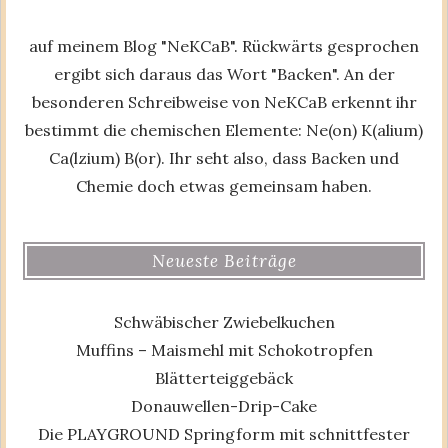
auf meinem Blog "NeKCaB". Rückwärts gesprochen
ergibt sich daraus das Wort "Backen". An der
besonderen Schreibweise von NeKCaB erkennt ihr
bestimmt die chemischen Elemente: Ne(on) K(alium)
Ca(lzium) B(or). Ihr seht also, dass Backen und
Chemie doch etwas gemeinsam haben.
Neueste Beiträge
Schwäbischer Zwiebelkuchen
Muffins – Maismehl mit Schokotropfen
Blätterteiggebäck
Donauwellen-Drip-Cake
Die PLAYGROUND Springform mit schnittfester