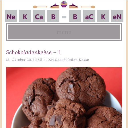
menu
Skip
Schokoladenkekse – 1
to
15. Oktober 2017
685 × 1024
Schokoladen Kekse
content