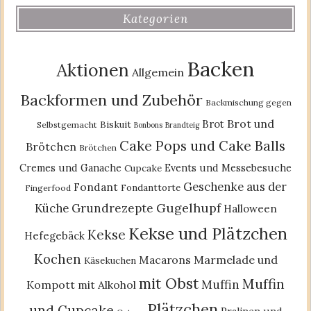
Kategorien
Backen
Aktionen
Allgemein
Backformen und Zubehör
Backmischung gegen
Brot und
Brot
Biskuit
Selbstgemacht
Bonbons
Brandteig
Cake Pops und Cake Balls
Brötchen
Brötchen
Cremes und Ganache
Events und Messebesuche
Cupcake
Geschenke aus der
Fondant
Fondanttorte
Fingerfood
Gugelhupf
Küche
Grundrezepte
Halloween
Kekse und Plätzchen
Kekse
Hefegebäck
Kochen
Macarons
Marmelade und
Käsekuchen
mit Obst
Muffin
Muffin
Kompott
mit Alkohol
Plätzchen
und Cupcake