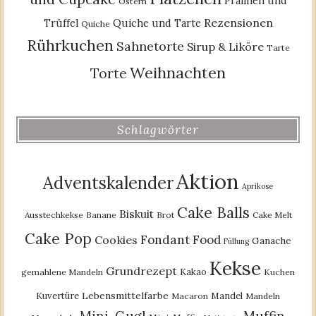
Pralinen und
Ostern
Rezensionen
Trüffel
Quiche und Tarte
Quiche
Rührkuchen
Sahnetorte
Sirup & Liköre
Tarte
Weihnachten
Torte
Schlagwörter
Aktion
Adventskalender
Aprikose
Cake Balls
Biskuit
Ausstechkekse
Banane
Brot
Cake Melt
Cake Pop
Fondant
Food
Cookies
Ganache
Füllung
Kekse
Grundrezept
Kakao
gemahlene Mandeln
Kuchen
Lebensmittelfarbe
Kuvertüre
Mandel
Macaron
Mandeln