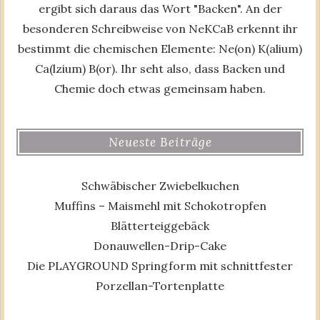
ergibt sich daraus das Wort "Backen". An der
besonderen Schreibweise von NeKCaB erkennt ihr
bestimmt die chemischen Elemente: Ne(on) K(alium)
Ca(lzium) B(or). Ihr seht also, dass Backen und
Chemie doch etwas gemeinsam haben.
Neueste Beiträge
Schwäbischer Zwiebelkuchen
Muffins – Maismehl mit Schokotropfen
Blätterteiggebäck
Donauwellen-Drip-Cake
Die PLAYGROUND Springform mit schnittfester
Porzellan-Tortenplatte