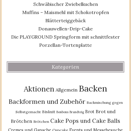
Schwäbischer Zwiebelkuchen
Muffins – Maismehl mit Schokotropfen
Blätterteiggebäck
Donauwellen-Drip-Cake
Die PLAYGROUND Springform mit schnittfester
Porzellan-Tortenplatte
Kategorien
Backen
Aktionen
Allgemein
Backformen und Zubehör
Backmischung gegen
Brot und
Brot
Biskuit
Selbstgemacht
Bonbons
Brandteig
Cake Pops und Cake Balls
Brötchen
Brötchen
Cremes und Ganache
Events und Messebesuche
Cupcake