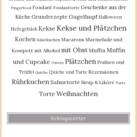
Geschenke aus der
Fondant
Fondanttorte
Fingerfood
Gugelhupf
Küche
Grundrezepte
Halloween
Kekse und Plätzchen
Kekse
Hefegebäck
Kochen
Macarons
Marmelade und
Käsekuchen
mit Obst
Muffin
Muffin
Kompott
mit Alkohol
Plätzchen
und Cupcake
Pralinen und
Ostern
Rezensionen
Trüffel
Quiche und Tarte
Quiche
Rührkuchen
Sahnetorte
Sirup & Liköre
Tarte
Weihnachten
Torte
Schlagwörter