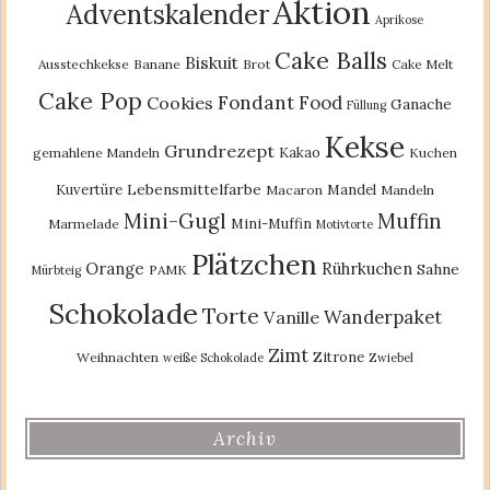
Aktion
Adventskalender
Aprikose
Cake Balls
Biskuit
Ausstechkekse
Banane
Brot
Cake Melt
Cake Pop
Fondant
Food
Cookies
Ganache
Füllung
Kekse
Grundrezept
Kakao
gemahlene Mandeln
Kuchen
Lebensmittelfarbe
Kuvertüre
Mandel
Macaron
Mandeln
Mini-Gugl
Muffin
Mini-Muffin
Marmelade
Motivtorte
Plätzchen
Orange
Rührkuchen
Sahne
PAMK
Mürbteig
Schokolade
Torte
Wanderpaket
Vanille
Zimt
Zitrone
Weihnachten
weiße Schokolade
Zwiebel
Archiv