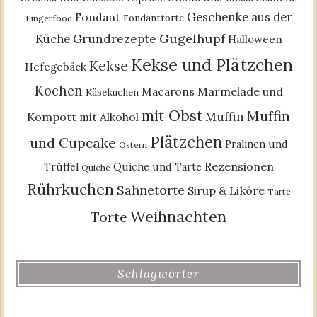
Geschenke aus der
Fondant
Fondanttorte
Fingerfood
Gugelhupf
Küche
Grundrezepte
Halloween
Kekse und Plätzchen
Kekse
Hefegebäck
Kochen
Macarons
Marmelade und
Käsekuchen
mit Obst
Muffin
Muffin
Kompott
mit Alkohol
Plätzchen
und Cupcake
Pralinen und
Ostern
Rezensionen
Trüffel
Quiche und Tarte
Quiche
Rührkuchen
Sahnetorte
Sirup & Liköre
Tarte
Weihnachten
Torte
Schlagwörter