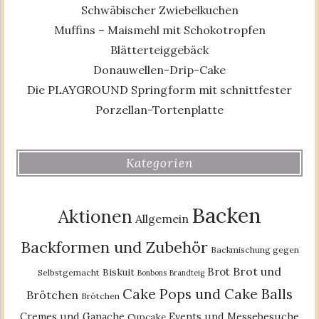
Schwäbischer Zwiebelkuchen
Muffins – Maismehl mit Schokotropfen
Blätterteiggebäck
Donauwellen-Drip-Cake
Die PLAYGROUND Springform mit schnittfester
Porzellan-Tortenplatte
Kategorien
Backen
Aktionen
Allgemein
Backformen und Zubehör
Backmischung gegen
Brot und
Brot
Biskuit
Selbstgemacht
Bonbons
Brandteig
Cake Pops und Cake Balls
Brötchen
Brötchen
Cremes und Ganache
Events und Messebesuche
Cupcake