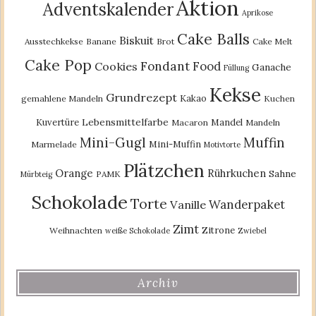
Aktion
Adventskalender
Aprikose
Cake Balls
Biskuit
Ausstechkekse
Banane
Brot
Cake Melt
Cake Pop
Fondant
Food
Cookies
Ganache
Füllung
Kekse
Grundrezept
Kakao
gemahlene Mandeln
Kuchen
Lebensmittelfarbe
Kuvertüre
Mandel
Macaron
Mandeln
Mini-Gugl
Muffin
Mini-Muffin
Marmelade
Motivtorte
Plätzchen
Orange
Rührkuchen
Sahne
PAMK
Mürbteig
Schokolade
Torte
Wanderpaket
Vanille
Zimt
Zitrone
Weihnachten
weiße Schokolade
Zwiebel
Archiv