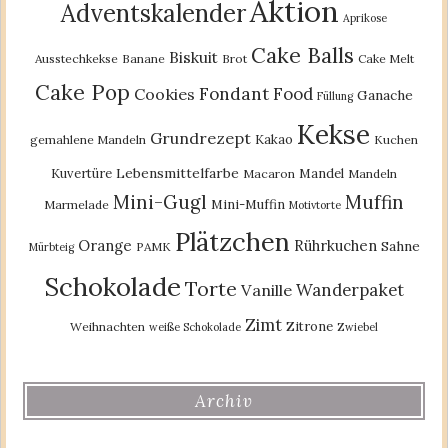
Aktion
Adventskalender
Aprikose
Cake Balls
Biskuit
Ausstechkekse
Banane
Brot
Cake Melt
Cake Pop
Fondant
Food
Cookies
Ganache
Füllung
Kekse
Grundrezept
Kakao
gemahlene Mandeln
Kuchen
Lebensmittelfarbe
Kuvertüre
Mandel
Macaron
Mandeln
Mini-Gugl
Muffin
Mini-Muffin
Marmelade
Motivtorte
Plätzchen
Orange
Rührkuchen
Sahne
PAMK
Mürbteig
Schokolade
Torte
Wanderpaket
Vanille
Zimt
Zitrone
Weihnachten
weiße Schokolade
Zwiebel
Archiv