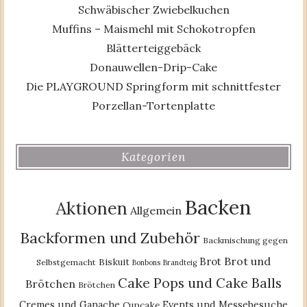
Schwäbischer Zwiebelkuchen
Muffins – Maismehl mit Schokotropfen
Blätterteiggebäck
Donauwellen-Drip-Cake
Die PLAYGROUND Springform mit schnittfester
Porzellan-Tortenplatte
Kategorien
Backen
Aktionen
Allgemein
Backformen und Zubehör
Backmischung gegen
Brot und
Brot
Biskuit
Selbstgemacht
Bonbons
Brandteig
Cake Pops und Cake Balls
Brötchen
Brötchen
Cremes und Ganache
Events und Messebesuche
Cupcake