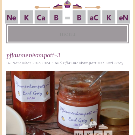
menu
Skip
pflaumenkompott-3
to
14. November 2016
1024 × 685
Pflaumenkompott mit Earl Grey
content