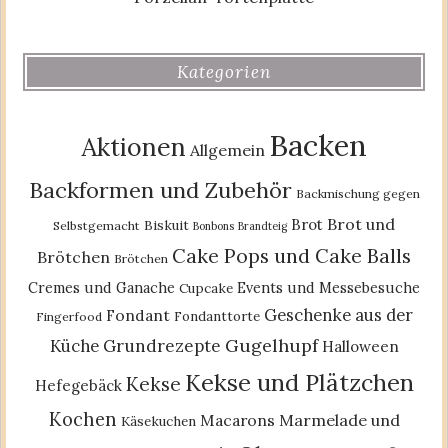
Kategorien
Backen
Aktionen
Allgemein
Backformen und Zubehör
Backmischung gegen
Brot und
Brot
Biskuit
Selbstgemacht
Bonbons
Brandteig
Cake Pops und Cake Balls
Brötchen
Brötchen
Cremes und Ganache
Events und Messebesuche
Cupcake
Geschenke aus der
Fondant
Fondanttorte
Fingerfood
Gugelhupf
Küche
Grundrezepte
Halloween
Kekse und Plätzchen
Kekse
Hefegebäck
Kochen
Macarons
Marmelade und
Käsekuchen