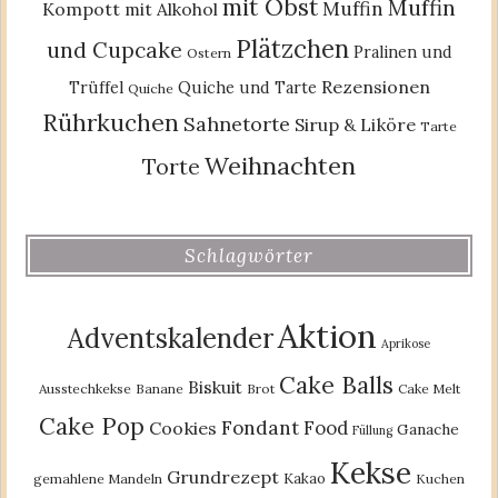
mit Obst
Muffin
Muffin
Kompott
mit Alkohol
Plätzchen
und Cupcake
Pralinen und
Ostern
Rezensionen
Trüffel
Quiche und Tarte
Quiche
Rührkuchen
Sahnetorte
Sirup & Liköre
Tarte
Weihnachten
Torte
Schlagwörter
Aktion
Adventskalender
Aprikose
Cake Balls
Biskuit
Ausstechkekse
Banane
Brot
Cake Melt
Cake Pop
Fondant
Food
Cookies
Ganache
Füllung
Kekse
Grundrezept
Kakao
gemahlene Mandeln
Kuchen