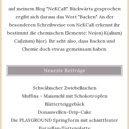
auf meinem Blog "NeKCaB". Rückwärts gesprochen
ergibt sich daraus das Wort "Backen". An der
besonderen Schreibweise von NeKCaB erkennt ihr
bestimmt die chemischen Elemente: Ne(on) K(alium)
Ca(lzium) B(or). Ihr seht also, dass Backen und
Chemie doch etwas gemeinsam haben.
Neueste Beiträge
Schwäbischer Zwiebelkuchen
Muffins – Maismehl mit Schokotropfen
Blätterteiggebäck
Donauwellen-Drip-Cake
Die PLAYGROUND Springform mit schnittfester
Porzellan-Tortenplatte