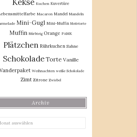
Kekse
Kuvertüre
Kuchen
ebensmittelfarbe
Mandel
Macaron
Mandeln
Mini-Gugl
Mini-Muffin
rmelade
Motivtorte
Muffin
Orange
PAMK
Mürbteig
Plätzchen
Rührkuchen
Sahne
Schokolade
Torte
Vanille
Wanderpaket
Weihnachten
weiße Schokolade
Zimt
Zitrone
Zwiebel
Archiv
Archiv