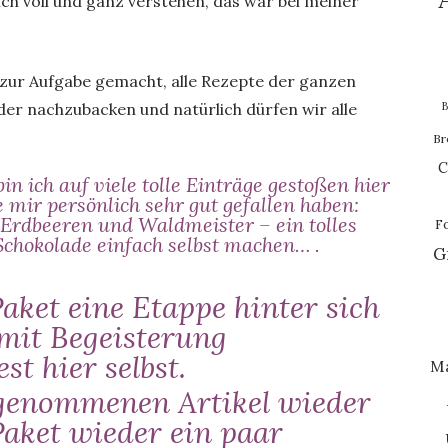
ch voll und ganz verstehen, das war bei meiner
 zur Aufgabe gemacht, alle Rezepte der ganzen
B
er nachzubacken und natürlich dürfen wir alle
Br
C
n ich auf viele tolle Einträge gestoßen hier
 mir persönlich sehr gut gefallen haben:
Erdbeeren und Waldmeister – ein tolles
F
Schokolade einfach selbst machen…
.
G
aket eine Etappe hinter sich
mit Begeisterung
est
hier
selbst.
M
genommenen Artikel wieder
Paket wieder ein paar