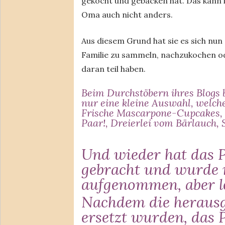
gekocht und gebacken hat. Das kann i
Oma auch nicht anders.
Aus diesem Grund hat sie es sich nun
Familie zu sammeln, nachzukochen od
daran teil haben.
Beim Durchstöbern ihres Blogs bi
nur eine kleine Auswahl, welche
Frische Mascarpone-Cupcakes
,
Paar!
,
Dreierlei vom Bärlauch
,
Und wieder hat das P
gebracht und wurde 
aufgenommen, aber l
Nachdem die heraus
ersetzt wurden, das 