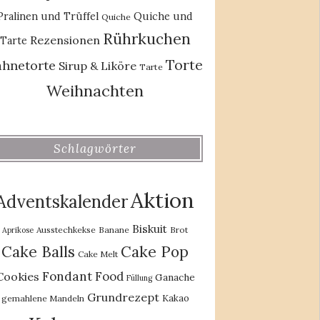
Pralinen und Trüffel
Quiche und
Quiche
Rührkuchen
Rezensionen
Tarte
Torte
ahnetorte
Sirup & Liköre
Tarte
Weihnachten
Schlagwörter
Aktion
Adventskalender
Biskuit
Ausstechkekse
Banane
Brot
Aprikose
Cake Balls
Cake Pop
Cake Melt
Fondant
Food
Cookies
Ganache
Füllung
Grundrezept
Kakao
gemahlene Mandeln