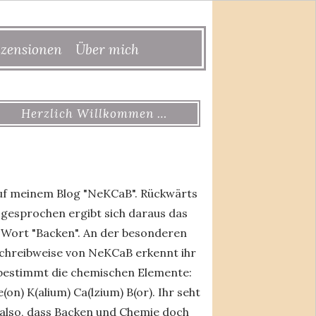
zensionen
Über mich
Herzlich Willkommen …
uf meinem Blog "NeKCaB". Rückwärts
gesprochen ergibt sich daraus das
Wort "Backen". An der besonderen
chreibweise von NeKCaB erkennt ihr
bestimmt die chemischen Elemente:
(on) K(alium) Ca(lzium) B(or). Ihr seht
also, dass Backen und Chemie doch