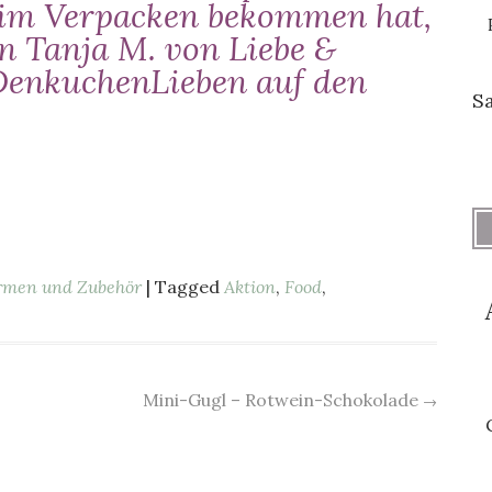
beim Verpacken bekommen hat,
on Tanja M. von
Liebe &
DenkuchenLieben
auf den
S
rmen und Zubehör
| Tagged
Aktion
,
Food
,
Mini-Gugl – Rotwein-Schokolade
→