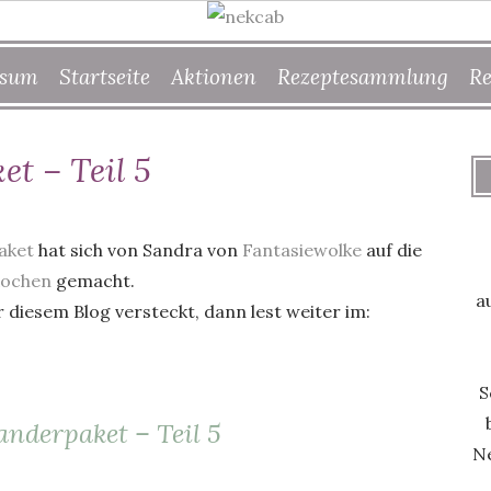
ssum
Startseite
Aktionen
Rezeptesammlung
Re
t – Teil 5
aket
hat sich von Sandra von
Fantasiewolke
auf die
Kochen
gemacht.
a
r diesem Blog versteckt, dann lest weiter im:
S
nderpaket – Teil 5
Ne