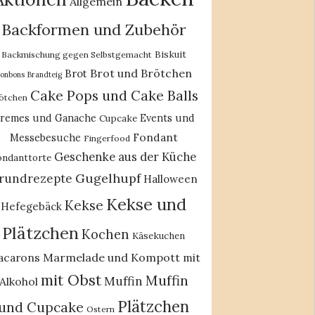
Allgemein
Backformen und Zubehör
Biskuit
Backmischung gegen Selbstgemacht
Brot und Brötchen
Brot
onbons
Brandteig
Cake Pops und Cake Balls
ötchen
remes und Ganache
Events und
Cupcake
Fondant
Messebesuche
Fingerfood
Geschenke aus der Küche
ondanttorte
Gugelhupf
rundrezepte
Halloween
Kekse und
Kekse
Hefegebäck
Plätzchen
Kochen
Käsekuchen
acarons
Marmelade und Kompott
mit
mit Obst
Muffin
Muffin
Alkohol
Plätzchen
und Cupcake
Ostern