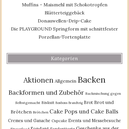
Muffins – Maismehl mit Schokotropfen
Blätterteiggebäck
Donauwellen-Drip-Cake
Die PLAYGROUND Springform mit schnittfester
Porzellan-Tortenplatte
Kategorien
Backen
Aktionen
Allgemein
Backformen und Zubehör
Backmischung gegen
Brot und
Brot
Biskuit
Selbstgemacht
Bonbons
Brandteig
Cake Pops und Cake Balls
Brötchen
Brötchen
Cremes und Ganache
Events und Messebesuche
Cupcake
Geschenke aus der
Fondant
Fondanttorte
Fingerfood