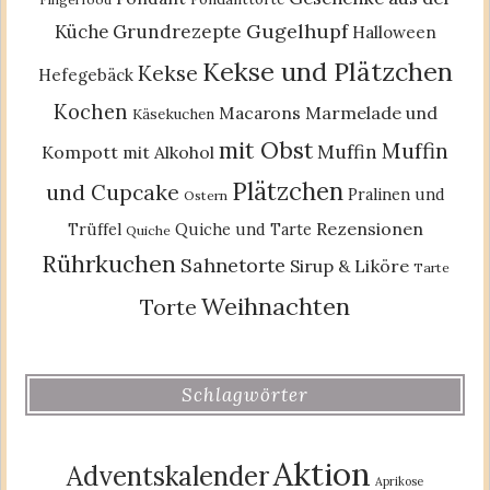
Gugelhupf
Küche
Grundrezepte
Halloween
Kekse und Plätzchen
Kekse
Hefegebäck
Kochen
Macarons
Marmelade und
Käsekuchen
mit Obst
Muffin
Muffin
Kompott
mit Alkohol
Plätzchen
und Cupcake
Pralinen und
Ostern
Rezensionen
Trüffel
Quiche und Tarte
Quiche
Rührkuchen
Sahnetorte
Sirup & Liköre
Tarte
Weihnachten
Torte
Schlagwörter
Aktion
Adventskalender
Aprikose