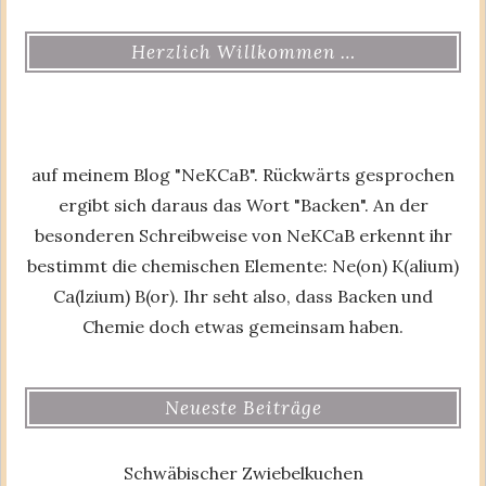
Herzlich Willkommen …
auf meinem Blog "NeKCaB". Rückwärts gesprochen
ergibt sich daraus das Wort "Backen". An der
besonderen Schreibweise von NeKCaB erkennt ihr
bestimmt die chemischen Elemente: Ne(on) K(alium)
Ca(lzium) B(or). Ihr seht also, dass Backen und
Chemie doch etwas gemeinsam haben.
Neueste Beiträge
Schwäbischer Zwiebelkuchen