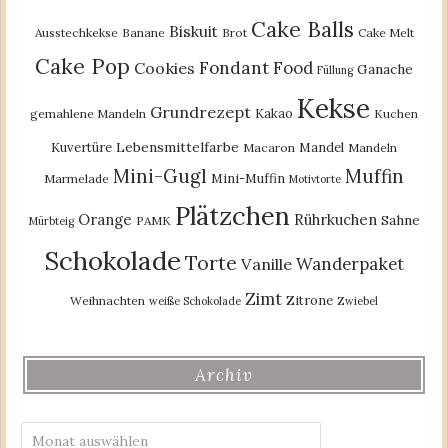
Cake Balls
Biskuit
Ausstechkekse
Banane
Brot
Cake Melt
Cake Pop
Fondant
Food
Cookies
Ganache
Füllung
Kekse
Grundrezept
Kakao
gemahlene Mandeln
Kuchen
Lebensmittelfarbe
Kuvertüre
Mandel
Macaron
Mandeln
Mini-Gugl
Muffin
Mini-Muffin
Marmelade
Motivtorte
Plätzchen
Orange
Rührkuchen
Sahne
PAMK
Mürbteig
Schokolade
Torte
Wanderpaket
Vanille
Zimt
Zitrone
Weihnachten
weiße Schokolade
Zwiebel
Archiv
Archiv