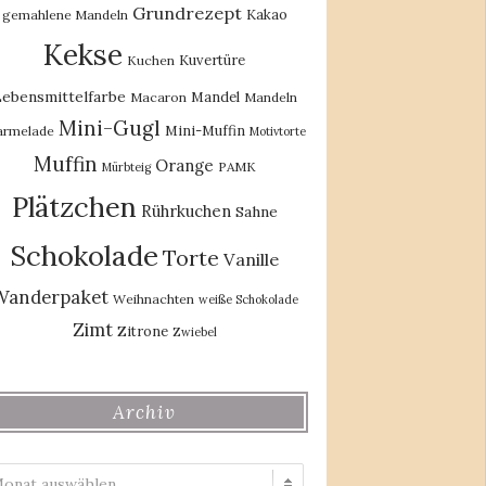
Grundrezept
Kakao
gemahlene Mandeln
Kekse
Kuvertüre
Kuchen
ebensmittelfarbe
Mandel
Macaron
Mandeln
Mini-Gugl
Mini-Muffin
rmelade
Motivtorte
Muffin
Orange
PAMK
Mürbteig
Plätzchen
Rührkuchen
Sahne
Schokolade
Torte
Vanille
Wanderpaket
Weihnachten
weiße Schokolade
Zimt
Zitrone
Zwiebel
Archiv
Archiv