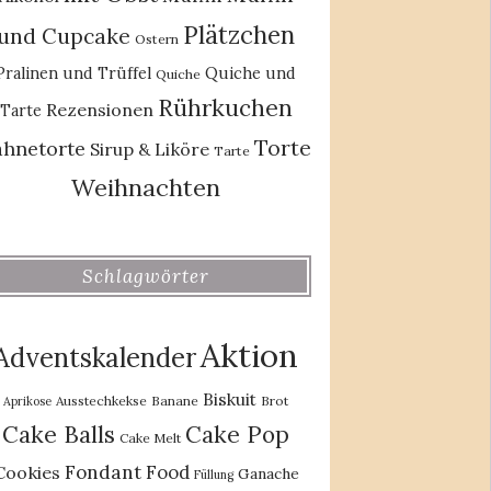
Plätzchen
und Cupcake
Ostern
Pralinen und Trüffel
Quiche und
Quiche
Rührkuchen
Rezensionen
Tarte
Torte
ahnetorte
Sirup & Liköre
Tarte
Weihnachten
Schlagwörter
Aktion
Adventskalender
Biskuit
Ausstechkekse
Banane
Brot
Aprikose
Cake Balls
Cake Pop
Cake Melt
Fondant
Food
Cookies
Ganache
Füllung