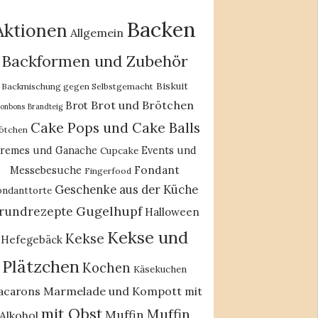
Backen
Aktionen
Allgemein
Backformen und Zubehör
Biskuit
Backmischung gegen Selbstgemacht
Brot und Brötchen
Brot
onbons
Brandteig
Cake Pops und Cake Balls
ötchen
remes und Ganache
Events und
Cupcake
Fondant
Messebesuche
Fingerfood
Geschenke aus der Küche
ondanttorte
Gugelhupf
rundrezepte
Halloween
Kekse und
Kekse
Hefegebäck
Plätzchen
Kochen
Käsekuchen
acarons
Marmelade und Kompott
mit
mit Obst
Muffin
Muffin
Alkohol