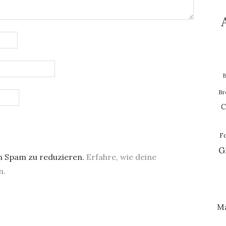
B
Br
C
F
G
m Spam zu reduzieren.
Erfahre, wie deine
n.
M