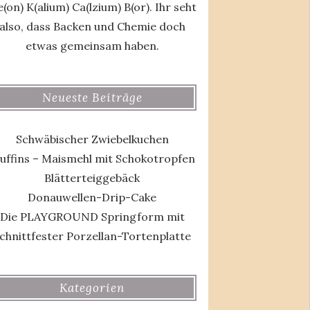
(on) K(alium) Ca(lzium) B(or). Ihr seht
also, dass Backen und Chemie doch
etwas gemeinsam haben.
Neueste Beiträge
Schwäbischer Zwiebelkuchen
uffins – Maismehl mit Schokotropfen
Blätterteiggebäck
Donauwellen-Drip-Cake
Die PLAYGROUND Springform mit
chnittfester Porzellan-Tortenplatte
Kategorien