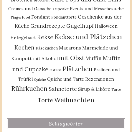
Brötchen
Cremes und Ganache
Events und Messebesuche
Cupcake
Geschenke aus der
Fondant
Fondanttorte
Fingerfood
Gugelhupf
Küche
Grundrezepte
Halloween
Kekse und Plätzchen
Kekse
Hefegebäck
Kochen
Macarons
Marmelade und
Käsekuchen
mit Obst
Muffin
Muffin
Kompott
mit Alkohol
Plätzchen
und Cupcake
Pralinen und
Ostern
Rezensionen
Trüffel
Quiche und Tarte
Quiche
Rührkuchen
Sahnetorte
Sirup & Liköre
Tarte
Weihnachten
Torte
Schlagwörter