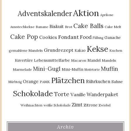
Aktion
Adventskalender
Aprikose
Cake Balls
Biskuit
Ausstechkekse
Banane
Brot
Cake Melt
Cake Pop
Fondant
Food
Cookies
Ganache
Füllung
Kekse
Grundrezept
Kakao
gemahlene Mandeln
Kuchen
Lebensmittelfarbe
Kuvertüre
Mandel
Macaron
Mandeln
Mini-Gugl
Muffin
Mini-Muffin
Marmelade
Motivtorte
Plätzchen
Orange
Rührkuchen
Sahne
PAMK
Mürbteig
Schokolade
Torte
Wanderpaket
Vanille
Zimt
Zitrone
Weihnachten
weiße Schokolade
Zwiebel
Archiv