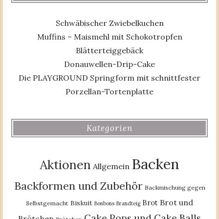
Schwäbischer Zwiebelkuchen
Muffins – Maismehl mit Schokotropfen
Blätterteiggebäck
Donauwellen-Drip-Cake
Die PLAYGROUND Springform mit schnittfester
Porzellan-Tortenplatte
Kategorien
Backen
Aktionen
Allgemein
Backformen und Zubehör
Backmischung gegen
Brot und
Brot
Biskuit
Selbstgemacht
Bonbons
Brandteig
Cake Pops und Cake Balls
Brötchen