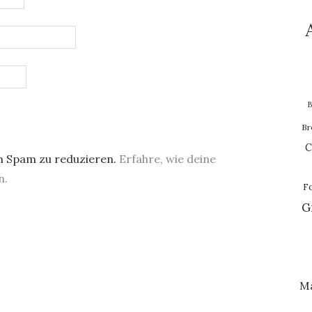
B
Br
C
m Spam zu reduzieren.
Erfahre, wie deine
n.
F
G
M