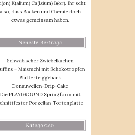
(on) K(alium) Ca(lzium) B(or). Ihr seht
also, dass Backen und Chemie doch
etwas gemeinsam haben.
Neueste Beiträge
Schwäbischer Zwiebelkuchen
uffins – Maismehl mit Schokotropfen
Blätterteiggebäck
Donauwellen-Drip-Cake
Die PLAYGROUND Springform mit
chnittfester Porzellan-Tortenplatte
Kategorien