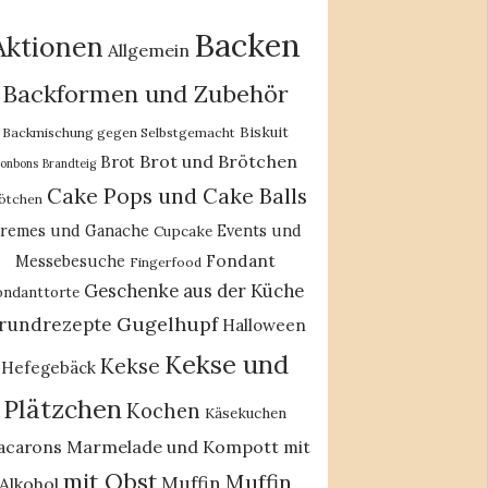
Backen
Aktionen
Allgemein
Backformen und Zubehör
Biskuit
Backmischung gegen Selbstgemacht
Brot und Brötchen
Brot
onbons
Brandteig
Cake Pops und Cake Balls
ötchen
remes und Ganache
Events und
Cupcake
Fondant
Messebesuche
Fingerfood
Geschenke aus der Küche
ondanttorte
Gugelhupf
rundrezepte
Halloween
Kekse und
Kekse
Hefegebäck
Plätzchen
Kochen
Käsekuchen
acarons
Marmelade und Kompott
mit
mit Obst
Muffin
Muffin
Alkohol