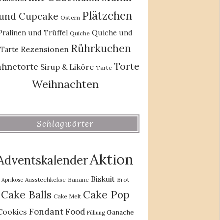
Plätzchen
und Cupcake
Ostern
Pralinen und Trüffel
Quiche und
Quiche
Rührkuchen
Rezensionen
Tarte
Torte
ahnetorte
Sirup & Liköre
Tarte
Weihnachten
Schlagwörter
Aktion
Adventskalender
Biskuit
Ausstechkekse
Banane
Brot
Aprikose
Cake Balls
Cake Pop
Cake Melt
Fondant
Food
Cookies
Ganache
Füllung