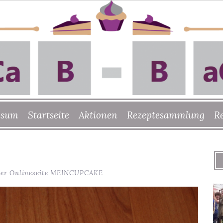
ssum
Startseite
Aktionen
Rezeptesammlung
R
 der Onlineseite MEINCUPCAKE