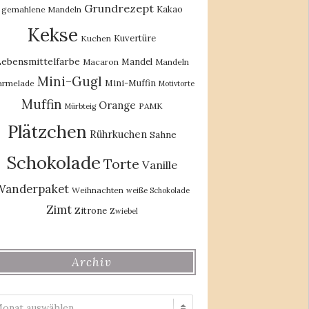
Grundrezept
Kakao
gemahlene Mandeln
Kekse
Kuvertüre
Kuchen
ebensmittelfarbe
Mandel
Macaron
Mandeln
Mini-Gugl
Mini-Muffin
rmelade
Motivtorte
Muffin
Orange
PAMK
Mürbteig
Plätzchen
Rührkuchen
Sahne
Schokolade
Torte
Vanille
Wanderpaket
Weihnachten
weiße Schokolade
Zimt
Zitrone
Zwiebel
Archiv
Archiv