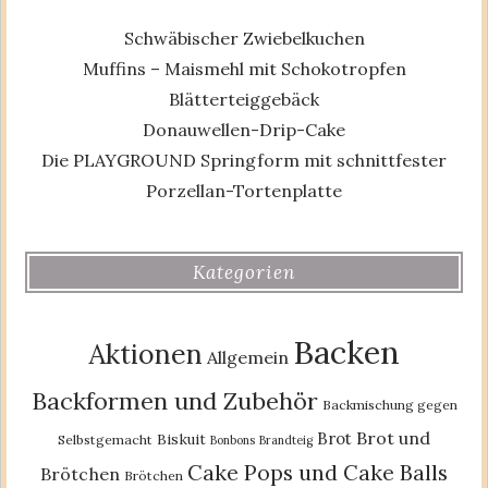
Schwäbischer Zwiebelkuchen
Muffins – Maismehl mit Schokotropfen
Blätterteiggebäck
Donauwellen-Drip-Cake
Die PLAYGROUND Springform mit schnittfester
Porzellan-Tortenplatte
Kategorien
Backen
Aktionen
Allgemein
Backformen und Zubehör
Backmischung gegen
Brot und
Brot
Biskuit
Selbstgemacht
Bonbons
Brandteig
Cake Pops und Cake Balls
Brötchen
Brötchen