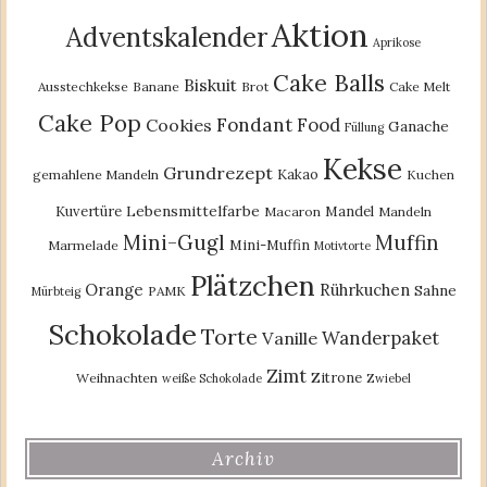
Aktion
Adventskalender
Aprikose
Cake Balls
Biskuit
Ausstechkekse
Banane
Brot
Cake Melt
Cake Pop
Fondant
Food
Cookies
Ganache
Füllung
Kekse
Grundrezept
Kakao
gemahlene Mandeln
Kuchen
Lebensmittelfarbe
Kuvertüre
Mandel
Macaron
Mandeln
Mini-Gugl
Muffin
Mini-Muffin
Marmelade
Motivtorte
Plätzchen
Orange
Rührkuchen
Sahne
PAMK
Mürbteig
Schokolade
Torte
Wanderpaket
Vanille
Zimt
Zitrone
Weihnachten
weiße Schokolade
Zwiebel
Archiv