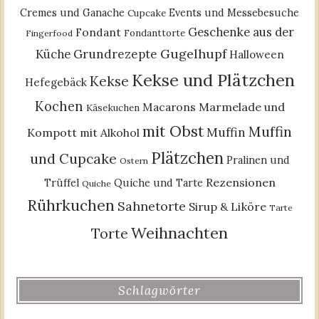
Cremes und Ganache
Events und Messebesuche
Cupcake
Geschenke aus der
Fondant
Fondanttorte
Fingerfood
Gugelhupf
Küche
Grundrezepte
Halloween
Kekse und Plätzchen
Kekse
Hefegebäck
Kochen
Macarons
Marmelade und
Käsekuchen
mit Obst
Muffin
Muffin
Kompott
mit Alkohol
Plätzchen
und Cupcake
Pralinen und
Ostern
Rezensionen
Trüffel
Quiche und Tarte
Quiche
Rührkuchen
Sahnetorte
Sirup & Liköre
Tarte
Weihnachten
Torte
Schlagwörter