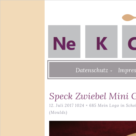
Skip
Datenschutz
Impre
to
content
Speck Zwiebel Mini G
12. Juli 2017
1024 × 685
Mein Logo in Schok
(Moulds)