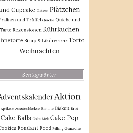
Plätzchen
und Cupcake
Ostern
Pralinen und Trüffel
Quiche und
Quiche
Rührkuchen
Rezensionen
Tarte
Torte
ahnetorte
Sirup & Liköre
Tarte
Weihnachten
Schlagwörter
Aktion
Adventskalender
Biskuit
Ausstechkekse
Banane
Brot
Aprikose
Cake Balls
Cake Pop
Cake Melt
Fondant
Food
Cookies
Ganache
Füllung