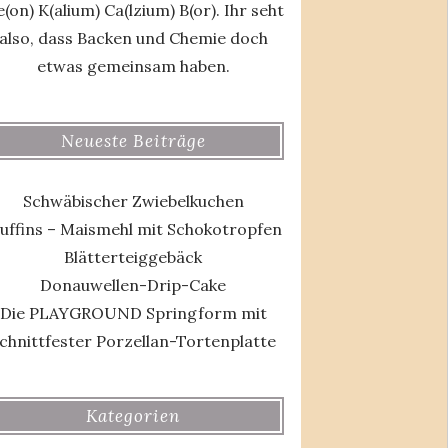
(on) K(alium) Ca(lzium) B(or). Ihr seht
also, dass Backen und Chemie doch
etwas gemeinsam haben.
Neueste Beiträge
Schwäbischer Zwiebelkuchen
uffins – Maismehl mit Schokotropfen
Blätterteiggebäck
Donauwellen-Drip-Cake
Die PLAYGROUND Springform mit
chnittfester Porzellan-Tortenplatte
Kategorien