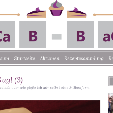
ssum
Startseite
Aktionen
Rezeptesammlung
R
ugl (3)
olade oder wie gieße ich mir selbst eine Silikonform