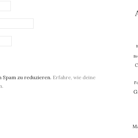
B
Br
C
m Spam zu reduzieren.
Erfahre, wie deine
F
n.
G
M