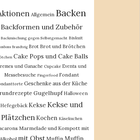
Backen
Aktionen
Allgemein
Backformen und Zubehör
Biskuit
Backmischung gegen Selbstgemacht
Brot und Brötchen
Brot
onbons
Brandteig
Cake Pops und Cake Balls
ötchen
remes und Ganache
Events und
Cupcake
Fondant
Messebesuche
Fingerfood
Geschenke aus der Küche
ondanttorte
Gugelhupf
rundrezepte
Halloween
Kekse und
Kekse
Hefegebäck
Plätzchen
Kochen
Käsekuchen
acarons
Marmelade und Kompott
mit
mit Obst
Muffin
Muffin
Alkohol