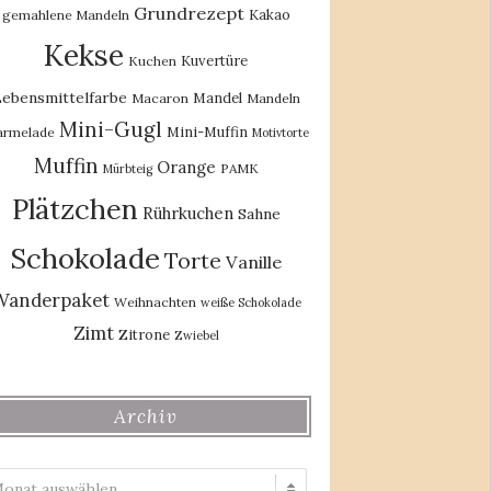
Grundrezept
Kakao
gemahlene Mandeln
Kekse
Kuvertüre
Kuchen
ebensmittelfarbe
Mandel
Macaron
Mandeln
Mini-Gugl
Mini-Muffin
rmelade
Motivtorte
Muffin
Orange
PAMK
Mürbteig
Plätzchen
Rührkuchen
Sahne
Schokolade
Torte
Vanille
Wanderpaket
Weihnachten
weiße Schokolade
Zimt
Zitrone
Zwiebel
Archiv
Archiv