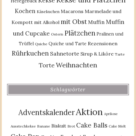
Kekse
Hefegebäck
Kochen
Macarons
Marmelade und
Käsekuchen
mit Obst
Muffin
Muffin
Kompott
mit Alkohol
Plätzchen
und Cupcake
Pralinen und
Ostern
Rezensionen
Trüffel
Quiche und Tarte
Quiche
Rührkuchen
Sahnetorte
Sirup & Liköre
Tarte
Weihnachten
Torte
Schlagwörter
Aktion
Adventskalender
Aprikose
Cake Balls
Biskuit
Ausstechkekse
Banane
Brot
Cake Melt