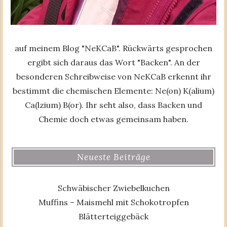
auf meinem Blog "NeKCaB". Rückwärts gesprochen
ergibt sich daraus das Wort "Backen". An der
besonderen Schreibweise von NeKCaB erkennt ihr
bestimmt die chemischen Elemente: Ne(on) K(alium)
Ca(lzium) B(or). Ihr seht also, dass Backen und
Chemie doch etwas gemeinsam haben.
Neueste Beiträge
Schwäbischer Zwiebelkuchen
Muffins – Maismehl mit Schokotropfen
Blätterteiggebäck