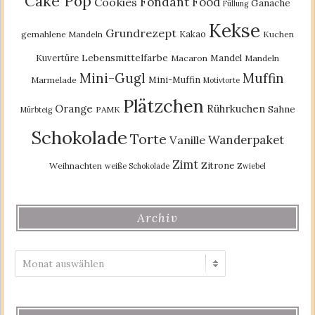
Cake Pop
Fondant
Food
Cookies
Ganache
Füllung
Kekse
Grundrezept
Kakao
gemahlene Mandeln
Kuchen
Lebensmittelfarbe
Kuvertüre
Mandel
Macaron
Mandeln
Mini-Gugl
Muffin
Mini-Muffin
Marmelade
Motivtorte
Plätzchen
Orange
Rührkuchen
Sahne
PAMK
Mürbteig
Schokolade
Torte
Wanderpaket
Vanille
Zimt
Zitrone
Weihnachten
weiße Schokolade
Zwiebel
Archiv
Archiv