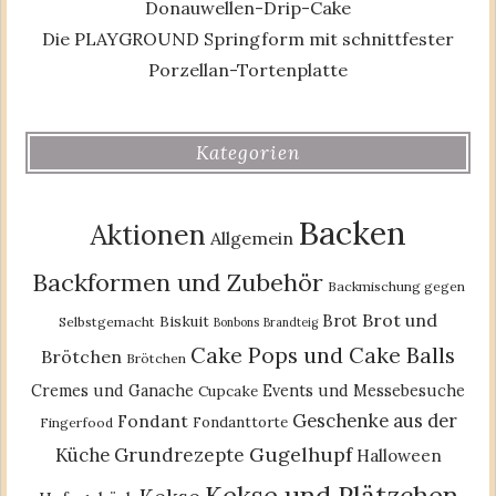
Donauwellen-Drip-Cake
Die PLAYGROUND Springform mit schnittfester
Porzellan-Tortenplatte
Kategorien
Backen
Aktionen
Allgemein
Backformen und Zubehör
Backmischung gegen
Brot und
Brot
Biskuit
Selbstgemacht
Bonbons
Brandteig
Cake Pops und Cake Balls
Brötchen
Brötchen
Cremes und Ganache
Events und Messebesuche
Cupcake
Geschenke aus der
Fondant
Fondanttorte
Fingerfood
Gugelhupf
Küche
Grundrezepte
Halloween
Kekse und Plätzchen