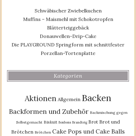
Schwäbischer Zwiebelkuchen
Muffins – Maismehl mit Schokotropfen
Blätterteiggebäck
Donauwellen-Drip-Cake
Die PLAYGROUND Springform mit schnittfester
Porzellan-Tortenplatte
Kategorien
Backen
Aktionen
Allgemein
Backformen und Zubehör
Backmischung gegen
Brot und
Brot
Biskuit
Selbstgemacht
Bonbons
Brandteig
Cake Pops und Cake Balls
Brötchen
Brötchen