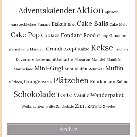
Aktion
Adventskalender
Aprikose
Cake Balls
Biskuit
Ausstechkekse
Banane
Brot
Cake Melt
Cake Pop
Fondant
Food
Cookies
Ganache
Füllung
Kekse
Grundrezept
Kakao
gemahlene Mandeln
Kuchen
Lebensmittelfarbe
Kuvertüre
Mandel
Macaron
Mandeln
Mini-Gugl
Muffin
Mini-Muffin
Marmelade
Motivtorte
Plätzchen
Orange
Rührkuchen
Sahne
PAMK
Mürbteig
Schokolade
Torte
Wanderpaket
Vanille
Zimt
Zitrone
Weihnachten
weiße Schokolade
Zwiebel
Archiv