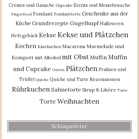
Cremes und Ganache
Events und Messebesuche
Cupcake
Geschenke aus der
Fondant
Fondanttorte
Fingerfood
Gugelhupf
Küche
Grundrezepte
Halloween
Kekse und Plätzchen
Kekse
Hefegebäck
Kochen
Macarons
Marmelade und
Käsekuchen
mit Obst
Muffin
Muffin
Kompott
mit Alkohol
Plätzchen
und Cupcake
Pralinen und
Ostern
Rezensionen
Trüffel
Quiche und Tarte
Quiche
Rührkuchen
Sahnetorte
Sirup & Liköre
Tarte
Weihnachten
Torte
Schlagwörter