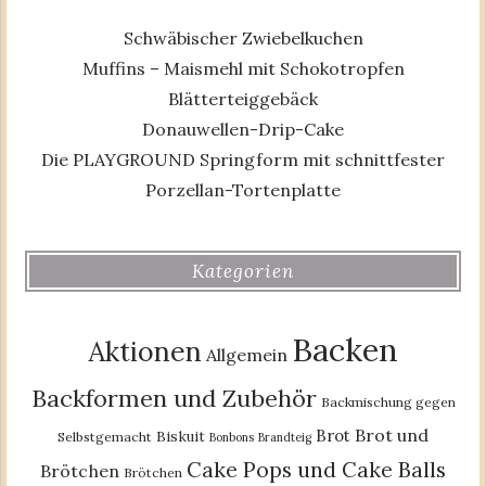
Schwäbischer Zwiebelkuchen
Muffins – Maismehl mit Schokotropfen
Blätterteiggebäck
Donauwellen-Drip-Cake
Die PLAYGROUND Springform mit schnittfester
Porzellan-Tortenplatte
Kategorien
Backen
Aktionen
Allgemein
Backformen und Zubehör
Backmischung gegen
Brot und
Brot
Biskuit
Selbstgemacht
Bonbons
Brandteig
Cake Pops und Cake Balls
Brötchen
Brötchen