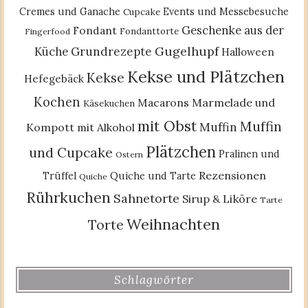
Cremes und Ganache
Events und Messebesuche
Cupcake
Geschenke aus der
Fondant
Fondanttorte
Fingerfood
Gugelhupf
Küche
Grundrezepte
Halloween
Kekse und Plätzchen
Kekse
Hefegebäck
Kochen
Macarons
Marmelade und
Käsekuchen
mit Obst
Muffin
Muffin
Kompott
mit Alkohol
Plätzchen
und Cupcake
Pralinen und
Ostern
Rezensionen
Trüffel
Quiche und Tarte
Quiche
Rührkuchen
Sahnetorte
Sirup & Liköre
Tarte
Weihnachten
Torte
Schlagwörter