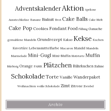
Aktion
Adventskalender
Aprikose
Cake Balls
Biskuit
Ausstechkekse
Banane
Brot
Cake Melt
Cake Pop
Fondant
Food
Cookies
Ganache
Füllung
Kekse
Grundrezept
Kakao
gemahlene Mandeln
Kuchen
Lebensmittelfarbe
Kuvertüre
Mandel
Macaron
Mandeln
Mini-Gugl
Muffin
Mini-Muffin
Marmelade
Motivtorte
Plätzchen
Orange
Rührkuchen
Sahne
PAMK
Mürbteig
Schokolade
Torte
Wanderpaket
Vanille
Zimt
Zitrone
Weihnachten
weiße Schokolade
Zwiebel
Archiv