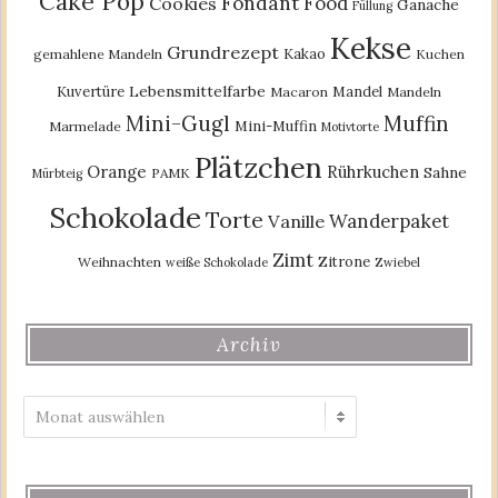
Cake Pop
Fondant
Food
Cookies
Ganache
Füllung
Kekse
Grundrezept
Kakao
gemahlene Mandeln
Kuchen
Lebensmittelfarbe
Kuvertüre
Mandel
Macaron
Mandeln
Mini-Gugl
Muffin
Mini-Muffin
Marmelade
Motivtorte
Plätzchen
Orange
Rührkuchen
Sahne
PAMK
Mürbteig
Schokolade
Torte
Wanderpaket
Vanille
Zimt
Zitrone
Weihnachten
weiße Schokolade
Zwiebel
Archiv
Archiv