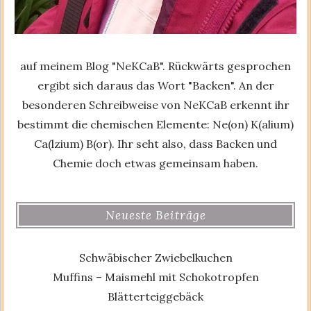
auf meinem Blog "NeKCaB". Rückwärts gesprochen
ergibt sich daraus das Wort "Backen". An der
besonderen Schreibweise von NeKCaB erkennt ihr
bestimmt die chemischen Elemente: Ne(on) K(alium)
Ca(lzium) B(or). Ihr seht also, dass Backen und
Chemie doch etwas gemeinsam haben.
Neueste Beiträge
Schwäbischer Zwiebelkuchen
Muffins – Maismehl mit Schokotropfen
Blätterteiggebäck