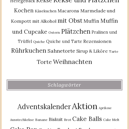
Kekse
Hefegebäck
Kochen
Macarons
Marmelade und
Käsekuchen
mit Obst
Muffin
Muffin
Kompott
mit Alkohol
Plätzchen
und Cupcake
Pralinen und
Ostern
Rezensionen
Trüffel
Quiche und Tarte
Quiche
Rührkuchen
Sahnetorte
Sirup & Liköre
Tarte
Weihnachten
Torte
Schlagwörter
Aktion
Adventskalender
Aprikose
Cake Balls
Biskuit
Ausstechkekse
Banane
Brot
Cake Melt