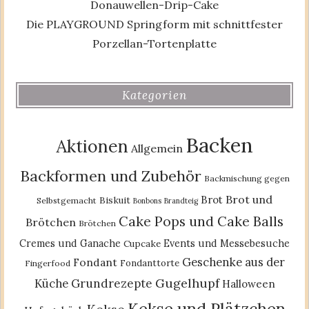
Donauwellen-Drip-Cake
Die PLAYGROUND Springform mit schnittfester
Porzellan-Tortenplatte
Kategorien
Backen
Aktionen
Allgemein
Backformen und Zubehör
Backmischung gegen
Brot und
Brot
Biskuit
Selbstgemacht
Bonbons
Brandteig
Cake Pops und Cake Balls
Brötchen
Brötchen
Cremes und Ganache
Events und Messebesuche
Cupcake
Geschenke aus der
Fondant
Fondanttorte
Fingerfood
Gugelhupf
Küche
Grundrezepte
Halloween
Kekse und Plätzchen