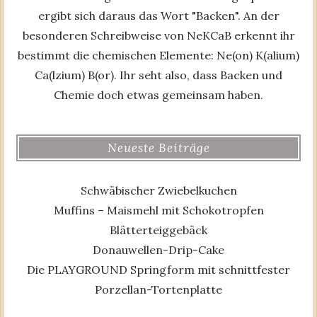
ergibt sich daraus das Wort "Backen". An der
besonderen Schreibweise von NeKCaB erkennt ihr
bestimmt die chemischen Elemente: Ne(on) K(alium)
Ca(lzium) B(or). Ihr seht also, dass Backen und
Chemie doch etwas gemeinsam haben.
Neueste Beiträge
Schwäbischer Zwiebelkuchen
Muffins – Maismehl mit Schokotropfen
Blätterteiggebäck
Donauwellen-Drip-Cake
Die PLAYGROUND Springform mit schnittfester
Porzellan-Tortenplatte