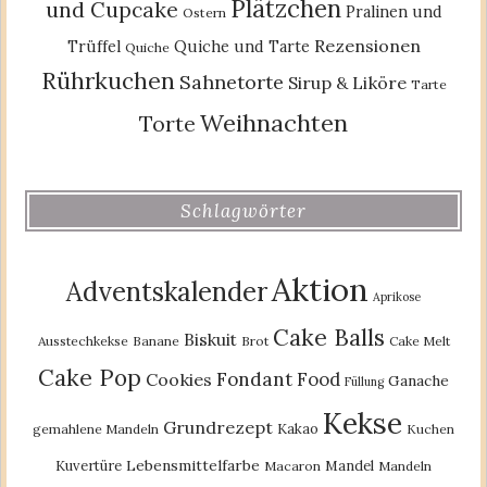
Plätzchen
und Cupcake
Pralinen und
Ostern
Rezensionen
Trüffel
Quiche und Tarte
Quiche
Rührkuchen
Sahnetorte
Sirup & Liköre
Tarte
Weihnachten
Torte
Schlagwörter
Aktion
Adventskalender
Aprikose
Cake Balls
Biskuit
Ausstechkekse
Banane
Brot
Cake Melt
Cake Pop
Fondant
Food
Cookies
Ganache
Füllung
Kekse
Grundrezept
Kakao
gemahlene Mandeln
Kuchen
Lebensmittelfarbe
Kuvertüre
Mandel
Macaron
Mandeln