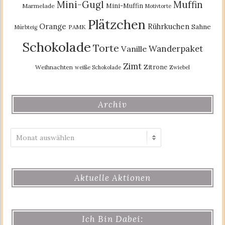
Mini-Gugl
Muffin
Mini-Muffin
Marmelade
Motivtorte
Plätzchen
Orange
Rührkuchen
Sahne
PAMK
Mürbteig
Schokolade
Torte
Wanderpaket
Vanille
Zimt
Zitrone
Weihnachten
weiße Schokolade
Zwiebel
Archiv
Archiv
Aktuelle Aktionen
Ich Bin Dabei: