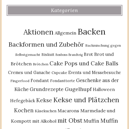
Kategorien
Backen
Aktionen
Allgemein
Backformen und Zubehör
Backmischung gegen
Brot und
Brot
Biskuit
Selbstgemacht
Bonbons
Brandteig
Cake Pops und Cake Balls
Brötchen
Brötchen
Cremes und Ganache
Events und Messebesuche
Cupcake
Geschenke aus der
Fondant
Fondanttorte
Fingerfood
Gugelhupf
Küche
Grundrezepte
Halloween
Kekse und Plätzchen
Kekse
Hefegebäck
Kochen
Macarons
Marmelade und
Käsekuchen
mit Obst
Muffin
Muffin
Kompott
mit Alkohol