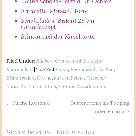
Kleine Schoko-Torte à Dr. Oetker
Amaretto-Pfirsich-Torte
Schokoladen-Biskuit 26 cm –
Grundrezept
Schwarzwälder Kirschtorte
Filed Under:
Backen
,
Cremes und Ganache
,
Rührkuchen
| Tagged
Biene
,
Bienenstich
,
Biskuit
,
Biskuitboden
,
Creme
,
karamelisiert
,
Klassiker
,
Mandeln
,
Sahne
,
Stich
,
Vanille
,
Vanillecreme
Quiche Lorraine
Buttercreme als Topping
Post
←
oder Füllung
→
navigation
Schreibe einen Kommentar