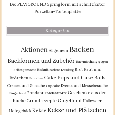
Die PLAYGROUND Springform mit schnittfester
Porzellan-Tortenplatte
Kategorien
Backen
Aktionen
Allgemein
Backformen und Zubehör
Backmischung gegen
Brot und
Brot
Biskuit
Selbstgemacht
Bonbons
Brandteig
Cake Pops und Cake Balls
Brötchen
Brötchen
Cremes und Ganache
Events und Messebesuche
Cupcake
Geschenke aus der
Fondant
Fondanttorte
Fingerfood
Gugelhupf
Küche
Grundrezepte
Halloween
Kekse und Plätzchen
Kekse
Hefegebäck