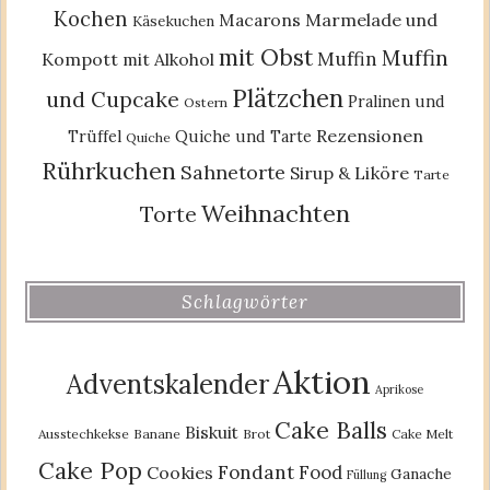
Kochen
Macarons
Marmelade und
Käsekuchen
mit Obst
Muffin
Muffin
Kompott
mit Alkohol
Plätzchen
und Cupcake
Pralinen und
Ostern
Rezensionen
Trüffel
Quiche und Tarte
Quiche
Rührkuchen
Sahnetorte
Sirup & Liköre
Tarte
Weihnachten
Torte
Schlagwörter
Aktion
Adventskalender
Aprikose
Cake Balls
Biskuit
Ausstechkekse
Banane
Brot
Cake Melt
Cake Pop
Fondant
Food
Cookies
Ganache
Füllung