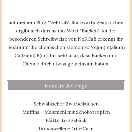
auf meinem Blog "NeKCaB". Rückwärts gesprochen
ergibt sich daraus das Wort "Backen". An der
besonderen Schreibweise von NeKCaB erkennt ihr
bestimmt die chemischen Elemente: Ne(on) K(alium)
Ca(lzium) B(or). Ihr seht also, dass Backen und
Chemie doch etwas gemeinsam haben.
Neueste Beiträge
Schwäbischer Zwiebelkuchen
Muffins – Maismehl mit Schokotropfen
Blätterteiggebäck
Donauwellen-Drip-Cake