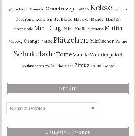
Kekse
Grundrezept
Kakao
gemahlene Mandeln
Kuchen
Lebensmittelfarbe
Kuvertüre
Mandel
Macaron
Mandeln
Mini-Gugl
Muffin
Mini-Muffin
Marmelade
Motivtorte
Plätzchen
Orange
Rührkuchen
Sahne
PAMK
Mürbteig
Schokolade
Torte
Wanderpaket
Vanille
Zimt
Zitrone
Weihnachten
weiße Schokolade
Zwiebel
Archiv
Archiv
Aktuelle Aktionen