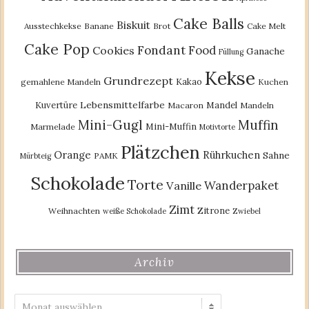
Cake Balls
Biskuit
Ausstechkekse
Banane
Brot
Cake Melt
Cake Pop
Fondant
Food
Cookies
Ganache
Füllung
Kekse
Grundrezept
Kakao
gemahlene Mandeln
Kuchen
Lebensmittelfarbe
Kuvertüre
Mandel
Macaron
Mandeln
Mini-Gugl
Muffin
Mini-Muffin
Marmelade
Motivtorte
Plätzchen
Orange
Rührkuchen
Sahne
PAMK
Mürbteig
Schokolade
Torte
Wanderpaket
Vanille
Zimt
Zitrone
Weihnachten
weiße Schokolade
Zwiebel
Archiv
Archiv