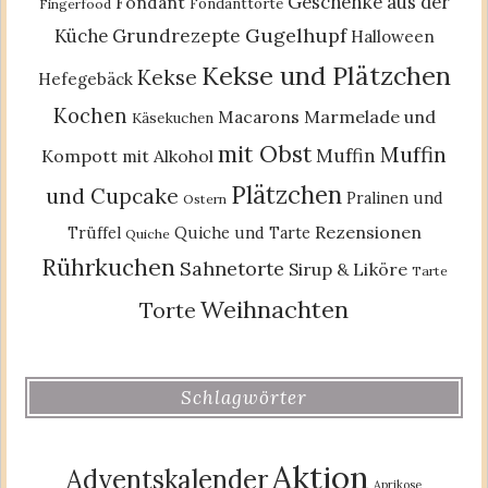
Geschenke aus der
Fondant
Fondanttorte
Fingerfood
Gugelhupf
Küche
Grundrezepte
Halloween
Kekse und Plätzchen
Kekse
Hefegebäck
Kochen
Macarons
Marmelade und
Käsekuchen
mit Obst
Muffin
Muffin
Kompott
mit Alkohol
Plätzchen
und Cupcake
Pralinen und
Ostern
Rezensionen
Trüffel
Quiche und Tarte
Quiche
Rührkuchen
Sahnetorte
Sirup & Liköre
Tarte
Weihnachten
Torte
Schlagwörter
Aktion
Adventskalender
Aprikose