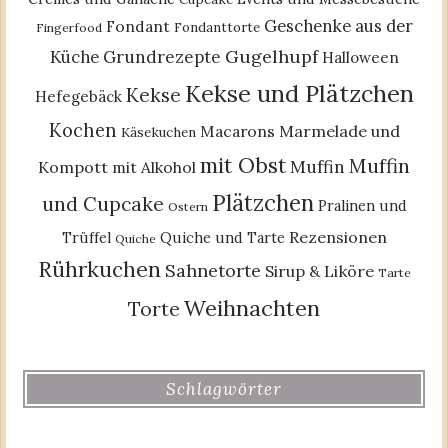
Geschenke aus der
Fondant
Fondanttorte
Fingerfood
Gugelhupf
Küche
Grundrezepte
Halloween
Kekse und Plätzchen
Kekse
Hefegebäck
Kochen
Macarons
Marmelade und
Käsekuchen
mit Obst
Muffin
Muffin
Kompott
mit Alkohol
Plätzchen
und Cupcake
Pralinen und
Ostern
Rezensionen
Trüffel
Quiche und Tarte
Quiche
Rührkuchen
Sahnetorte
Sirup & Liköre
Tarte
Weihnachten
Torte
Schlagwörter