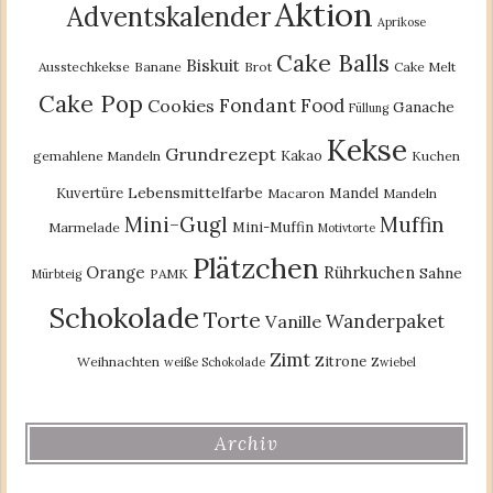
Aktion
Adventskalender
Aprikose
Cake Balls
Biskuit
Ausstechkekse
Banane
Brot
Cake Melt
Cake Pop
Fondant
Food
Cookies
Ganache
Füllung
Kekse
Grundrezept
Kakao
gemahlene Mandeln
Kuchen
Lebensmittelfarbe
Kuvertüre
Mandel
Macaron
Mandeln
Mini-Gugl
Muffin
Mini-Muffin
Marmelade
Motivtorte
Plätzchen
Orange
Rührkuchen
Sahne
PAMK
Mürbteig
Schokolade
Torte
Wanderpaket
Vanille
Zimt
Zitrone
Weihnachten
weiße Schokolade
Zwiebel
Archiv