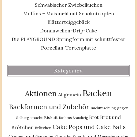
Schwäbischer Zwiebelkuchen
Muffins – Maismehl mit Schokotropfen
Blätterteiggebäck
Donauwellen-Drip-Cake
Die PLAYGROUND Springform mit schnittfester
Porzellan-Tortenplatte
Kategorien
Backen
Aktionen
Allgemein
Backformen und Zubehör
Backmischung gegen
Brot und
Brot
Biskuit
Selbstgemacht
Bonbons
Brandteig
Cake Pops und Cake Balls
Brötchen
Brötchen
Cremes und Ganache
Events und Messebesuche
Cupcake