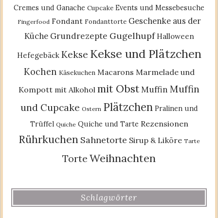
Cremes und Ganache
Events und Messebesuche
Cupcake
Geschenke aus der
Fondant
Fondanttorte
Fingerfood
Gugelhupf
Küche
Grundrezepte
Halloween
Kekse und Plätzchen
Kekse
Hefegebäck
Kochen
Macarons
Marmelade und
Käsekuchen
mit Obst
Muffin
Muffin
Kompott
mit Alkohol
Plätzchen
und Cupcake
Pralinen und
Ostern
Rezensionen
Trüffel
Quiche und Tarte
Quiche
Rührkuchen
Sahnetorte
Sirup & Liköre
Tarte
Weihnachten
Torte
Schlagwörter