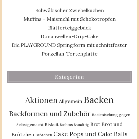
Schwäbischer Zwiebelkuchen
Muffins – Maismehl mit Schokotropfen
Blätterteiggebäck
Donauwellen-Drip-Cake
Die PLAYGROUND Springform mit schnittfester
Porzellan-Tortenplatte
Kategorien
Backen
Aktionen
Allgemein
Backformen und Zubehör
Backmischung gegen
Brot und
Brot
Biskuit
Selbstgemacht
Bonbons
Brandteig
Cake Pops und Cake Balls
Brötchen
Brötchen