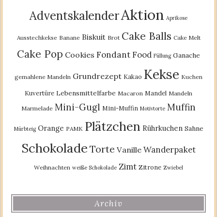
Aktion
Adventskalender
Aprikose
Cake Balls
Biskuit
Ausstechkekse
Banane
Brot
Cake Melt
Cake Pop
Fondant
Food
Cookies
Ganache
Füllung
Kekse
Grundrezept
Kakao
gemahlene Mandeln
Kuchen
Lebensmittelfarbe
Kuvertüre
Mandel
Macaron
Mandeln
Mini-Gugl
Muffin
Mini-Muffin
Marmelade
Motivtorte
Plätzchen
Orange
Rührkuchen
Sahne
PAMK
Mürbteig
Schokolade
Torte
Wanderpaket
Vanille
Zimt
Zitrone
Weihnachten
weiße Schokolade
Zwiebel
Archiv