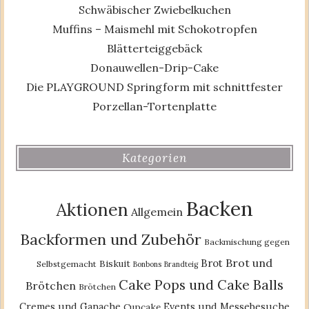
Schwäbischer Zwiebelkuchen
Muffins – Maismehl mit Schokotropfen
Blätterteiggebäck
Donauwellen-Drip-Cake
Die PLAYGROUND Springform mit schnittfester
Porzellan-Tortenplatte
Kategorien
Backen
Aktionen
Allgemein
Backformen und Zubehör
Backmischung gegen
Brot und
Brot
Biskuit
Selbstgemacht
Bonbons
Brandteig
Cake Pops und Cake Balls
Brötchen
Brötchen
Cremes und Ganache
Events und Messebesuche
Cupcake