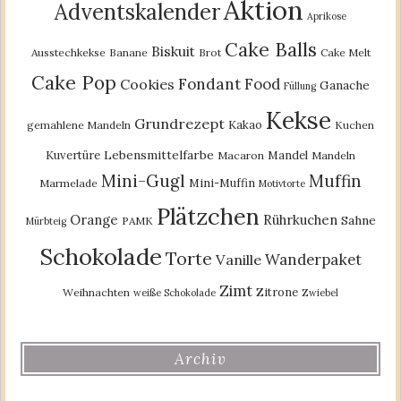
Aktion
Adventskalender
Aprikose
Cake Balls
Biskuit
Ausstechkekse
Banane
Brot
Cake Melt
Cake Pop
Fondant
Food
Cookies
Ganache
Füllung
Kekse
Grundrezept
Kakao
gemahlene Mandeln
Kuchen
Lebensmittelfarbe
Kuvertüre
Mandel
Macaron
Mandeln
Mini-Gugl
Muffin
Mini-Muffin
Marmelade
Motivtorte
Plätzchen
Orange
Rührkuchen
Sahne
PAMK
Mürbteig
Schokolade
Torte
Wanderpaket
Vanille
Zimt
Zitrone
Weihnachten
weiße Schokolade
Zwiebel
Archiv