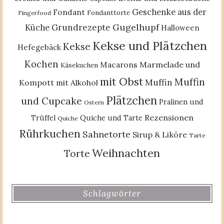
Geschenke aus der
Fondant
Fondanttorte
Fingerfood
Gugelhupf
Küche
Grundrezepte
Halloween
Kekse und Plätzchen
Kekse
Hefegebäck
Kochen
Macarons
Marmelade und
Käsekuchen
mit Obst
Muffin
Muffin
Kompott
mit Alkohol
Plätzchen
und Cupcake
Pralinen und
Ostern
Rezensionen
Trüffel
Quiche und Tarte
Quiche
Rührkuchen
Sahnetorte
Sirup & Liköre
Tarte
Weihnachten
Torte
Schlagwörter