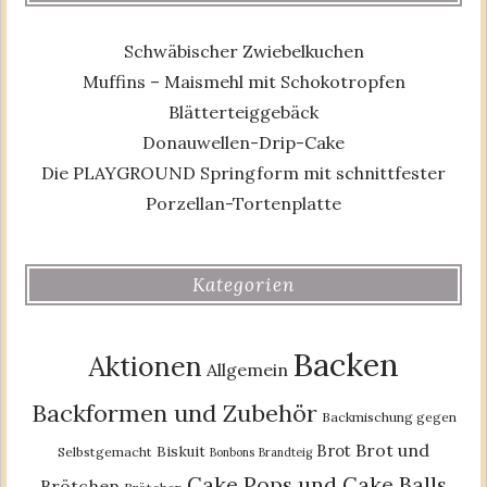
Schwäbischer Zwiebelkuchen
Muffins – Maismehl mit Schokotropfen
Blätterteiggebäck
Donauwellen-Drip-Cake
Die PLAYGROUND Springform mit schnittfester
Porzellan-Tortenplatte
Kategorien
Backen
Aktionen
Allgemein
Backformen und Zubehör
Backmischung gegen
Brot und
Brot
Biskuit
Selbstgemacht
Bonbons
Brandteig
Cake Pops und Cake Balls
Brötchen