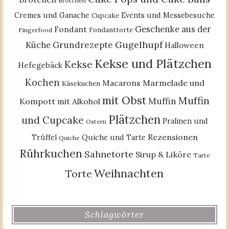
Brötchen
Cremes und Ganache
Events und Messebesuche
Cupcake
Geschenke aus der
Fondant
Fondanttorte
Fingerfood
Gugelhupf
Küche
Grundrezepte
Halloween
Kekse und Plätzchen
Kekse
Hefegebäck
Kochen
Macarons
Marmelade und
Käsekuchen
mit Obst
Muffin
Muffin
Kompott
mit Alkohol
Plätzchen
und Cupcake
Pralinen und
Ostern
Rezensionen
Trüffel
Quiche und Tarte
Quiche
Rührkuchen
Sahnetorte
Sirup & Liköre
Tarte
Weihnachten
Torte
Schlagwörter