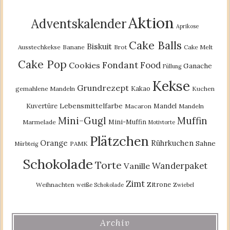
Aktion
Adventskalender
Aprikose
Cake Balls
Biskuit
Ausstechkekse
Banane
Brot
Cake Melt
Cake Pop
Fondant
Food
Cookies
Ganache
Füllung
Kekse
Grundrezept
Kakao
gemahlene Mandeln
Kuchen
Lebensmittelfarbe
Kuvertüre
Mandel
Macaron
Mandeln
Mini-Gugl
Muffin
Mini-Muffin
Marmelade
Motivtorte
Plätzchen
Orange
Rührkuchen
Sahne
PAMK
Mürbteig
Schokolade
Torte
Wanderpaket
Vanille
Zimt
Zitrone
Weihnachten
weiße Schokolade
Zwiebel
Archiv