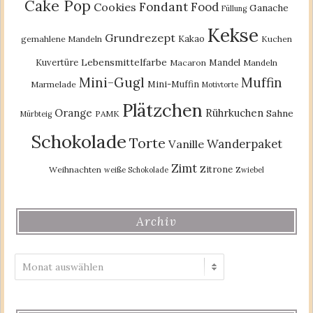
Cake Pop
Fondant
Food
Cookies
Ganache
Füllung
Kekse
Grundrezept
Kakao
gemahlene Mandeln
Kuchen
Lebensmittelfarbe
Kuvertüre
Mandel
Macaron
Mandeln
Mini-Gugl
Muffin
Mini-Muffin
Marmelade
Motivtorte
Plätzchen
Orange
Rührkuchen
Sahne
PAMK
Mürbteig
Schokolade
Torte
Wanderpaket
Vanille
Zimt
Zitrone
Weihnachten
weiße Schokolade
Zwiebel
Archiv
Archiv