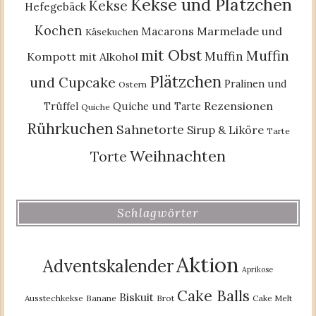
Kekse und Plätzchen
Kekse
Hefegebäck
Kochen
Macarons
Marmelade und
Käsekuchen
mit Obst
Muffin
Muffin
Kompott
mit Alkohol
Plätzchen
und Cupcake
Pralinen und
Ostern
Rezensionen
Trüffel
Quiche und Tarte
Quiche
Rührkuchen
Sahnetorte
Sirup & Liköre
Tarte
Weihnachten
Torte
Schlagwörter
Aktion
Adventskalender
Aprikose
Cake Balls
Biskuit
Ausstechkekse
Banane
Brot
Cake Melt