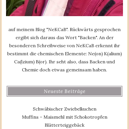
auf meinem Blog "NeKCaB". Rückwärts gesprochen
ergibt sich daraus das Wort "Backen". An der
besonderen Schreibweise von NeKCaB erkennt ihr
bestimmt die chemischen Elemente: Ne(on) K(alium)
Ca(lzium) B(or). Ihr seht also, dass Backen und
Chemie doch etwas gemeinsam haben.
Neueste Beiträge
Schwäbischer Zwiebelkuchen
Muffins – Maismehl mit Schokotropfen
Blätterteiggebäck