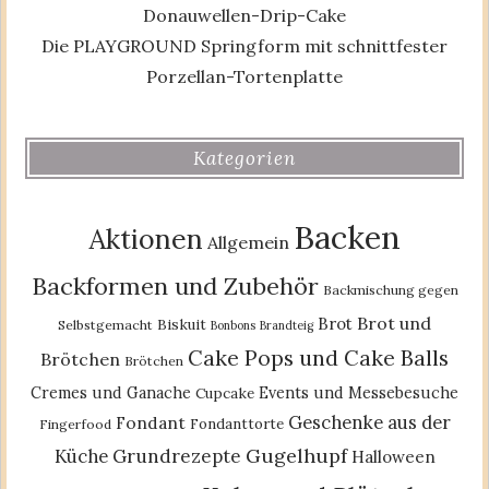
Donauwellen-Drip-Cake
Die PLAYGROUND Springform mit schnittfester
Porzellan-Tortenplatte
Kategorien
Backen
Aktionen
Allgemein
Backformen und Zubehör
Backmischung gegen
Brot und
Brot
Biskuit
Selbstgemacht
Bonbons
Brandteig
Cake Pops und Cake Balls
Brötchen
Brötchen
Cremes und Ganache
Events und Messebesuche
Cupcake
Geschenke aus der
Fondant
Fondanttorte
Fingerfood
Gugelhupf
Küche
Grundrezepte
Halloween